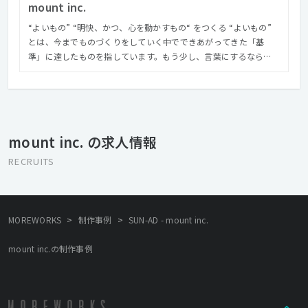
mount inc.
“よいもの” “明快、かつ、心を動かすもの“ をつくる “よいもの”
とは、今までものづくりをしていく中でできあがってきた「基
準」に達したものを指しています。もう少し、言葉にするなら
ば、 「どの局面においても、一定水準以上のクオリティであるこ
と。クライアントに対して誠実に向き合い、よく聞き、よく話
し、共感し、期待以上のもので返すこと。 つくっているひと全員
が自分のこだわれる領域や裁量を持ち、同じ方向を向いてつくる
こと。できるだけ効率的に、より健康的にプロジェクトマネージ
mount inc. の求人情報
メントすること。 ものに触れたユーザーに伝えたいことが届き、
何かしら残すことができること。できたものに対して、みんなが
RECRUITS
誇れたり、堂々としてられるもの。」 この言葉に負けないように
やりきることを、最低限の目標として掲げ、プロジェクトごとに
最適な解を導くために奮闘しています。 “明快、かつ、心を動かす
もの“ 明快とは、エンドユーザーだけでなく、クライアント含め、
>
>
MOREWORKS
制作事例
SUN-AD - mount inc.
適切なスピード感で伝えたいことが伝わる状態を指します。与え
られた情報、要件をすべて盛り込むのがデザイナーたちがやるべ
mount inc.の制作事例
きことではありません。 何を誰にどういう形で伝えるのか「前
提」づくりからやる覚悟をもってプロジェクトに関わること、そ
うして最終的なデザインや実装、アウトプットになった際に、
「機能」としてつたわることを最低限に、次は「心を動かすも