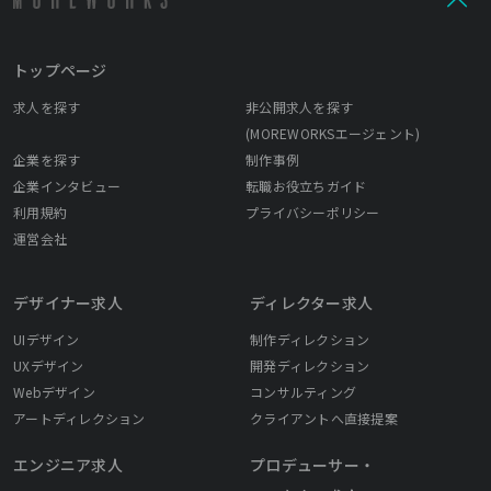
の」を目指します。 心を動かすとは、何もサイトなどをみて「涙
を流す」といったことだけではありません。今まで知らなかった
ことを理解する、新しい価値観が生まれる、やりたいことが実現
トップページ
できるなど、この言葉では想像しにくい、「ECサイト」からも
「心を動かすもの」は生まれると思っています。
求人を探す
非公開求人を探す
(MOREWORKSエージェント)
企業を探す
制作事例
企業インタビュー
転職お役立ちガイド
利用規約
プライバシーポリシー
運営会社
デザイナー求人
ディレクター求人
UIデザイン
制作ディレクション
UXデザイン
開発ディレクション
Webデザイン
コンサルティング
アートディレクション
クライアントへ直接提案
エンジニア求人
プロデューサー・