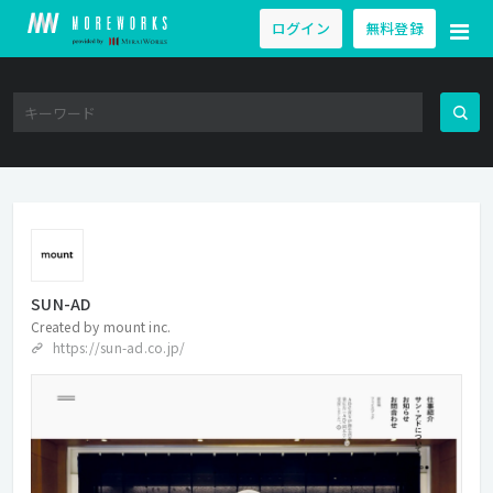
ログイン
無料登録
SUN-AD
Created by
mount inc.
https://sun-ad.co.jp/