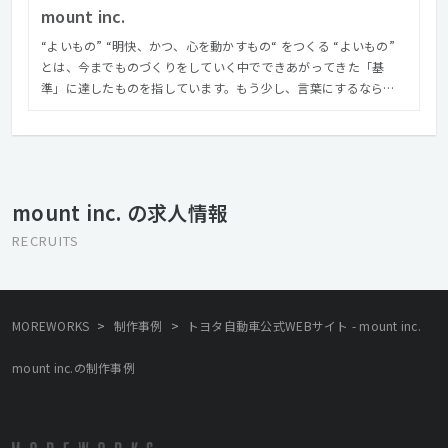
mount inc.
“よいもの” “明快、かつ、心を動かすもの“ をつくる “よいもの”
とは、今までものづくりをしていく中でできあがってきた「基
準」に達したものを指しています。もう少し、言葉にするなら
ば、 「どの局面においても、一定水準以上のクオリティであるこ
と。クライアントに対して誠実に向き合い、よく聞き、よく話
し、共感し、期待以上のもので返すこと。 つくっているひと全員
が自分のこだわれる領域や裁量を持ち、同じ方向を向いてつくる
こと。できるだけ効率的に、より健康的にプロジェクトマネージ
mount inc. の求人情報
メントすること。 ものに触れたユーザーに伝えたいことが届き、
何かしら残すことができること。できたものに対して、みんなが
RECRUITS
誇れたり、堂々としてられるもの。」 この言葉に負けないように
やりきることを、最低限の目標として掲げ、プロジェクトごとに
最適な解を導くために奮闘しています。 “明快、かつ、心を動かす
もの“ 明快とは、エンドユーザーだけでなく、クライアント含め、
>
>
MOREWORKS
制作事例
トヨタ自動車公式WEBサイト - mount inc.
適切なスピード感で伝えたいことが伝わる状態を指します。与え
られた情報、要件をすべて盛り込むのがデザイナーたちがやるべ
mount inc.の制作事例
きことではありません。 何を誰にどういう形で伝えるのか「前
提」づくりからやる覚悟をもってプロジェクトに関わること、そ
うして最終的なデザインや実装、アウトプットになった際に、
「機能」としてつたわることを最低限に、次は「心を動かすも