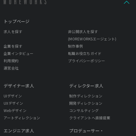
の」を目指します。 心を動かすとは、何もサイトなどをみて「涙
を流す」といったことだけではありません。今まで知らなかった
ことを理解する、新しい価値観が生まれる、やりたいことが実現
トップページ
できるなど、この言葉では想像しにくい、「ECサイト」からも
「心を動かすもの」は生まれると思っています。
求人を探す
非公開求人を探す
(MOREWORKSエージェント)
企業を探す
制作事例
企業インタビュー
転職お役立ちガイド
利用規約
プライバシーポリシー
運営会社
デザイナー求人
ディレクター求人
UIデザイン
制作ディレクション
UXデザイン
開発ディレクション
Webデザイン
コンサルティング
アートディレクション
クライアントへ直接提案
エンジニア求人
プロデューサー・