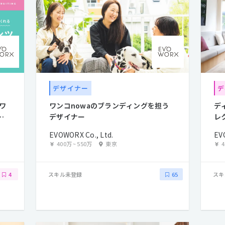
デザイナー
デ
ワ
ワンコnowaのブランディングを担う
デ
コ
デザイナー
レ
EVOWORX Co., Ltd.
EV
400万
~
550万
東京
スキル未登録
スキ
4
65