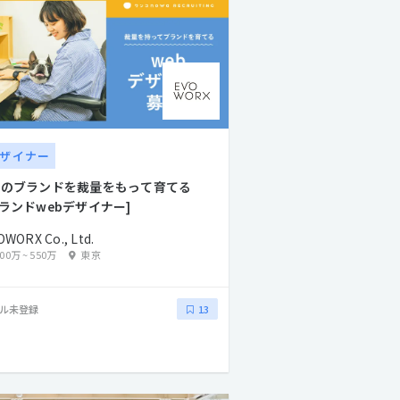
ザイナー
つのブランドを裁量をもって育てる
ブランドwebデザイナー]
OWORX Co., Ltd.
400万
~
550万
東京
ル未登録
13