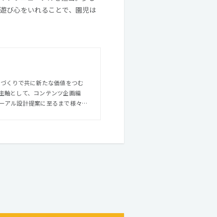
遊び心をいれることで、園児は
主軸として、コンテンツ企画編
ーアル設計提案に至るまで様々な
クター
en゜）としての活動、業界の垣根
ケーションデザインを遂行できる