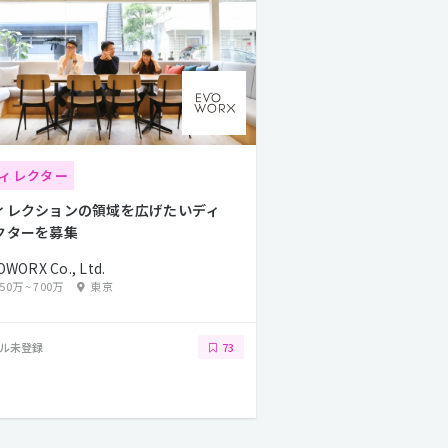
ィレクター
ィレクションの領域を広げたいディ
クターを募集
OWORX Co., Ltd.
450万
~
700万
東京
ル未登録
73