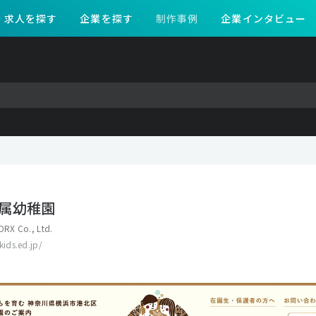
求人を探す
企業を探す
制作事例
企業インタビュー
属幼稚園
RX Co., Ltd.
kids.ed.jp/