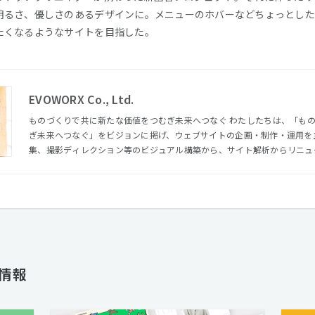
明るさ、優しさのあるデザインに。メニューのホバーなどちょっとした
たくなるようなサイトを目指した。
EVOWORX Co., Ltd.
ものづくりで共に新たな価値をつむぎ未来へつなぐ わたしたちは、「ものづくりで共に新たな価値をつむ
ぎ未来へつなぐ」をビジョンに掲げ、ウェブサイトの企画・制作・運用を
集、撮影ディレクション等のビジュアル構築から、サイト解析からリニュ
スキルを持ったメンバーがお客様の課題解決やゴールに向かって共創します。 さらにアートディレ
『森本千絵』が率いる『goen゜』のインタラクティブ部門（SUPER go
を超えて、多種多様のパートナーとの協業により、高い次元でのコミュニ
体制を整えています。 クリエイティブでコミュニケーションの進化をデザインする。それがエヴォワーク
スです。
人情報