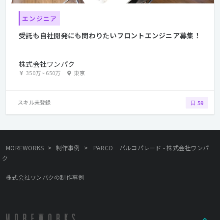
エンジニア
受託も自社開発にも関わりたいフロントエンジニア募集！
株式会社ワンパク
350万
~
650万
東京
スキル未登録
59
>
>
MOREWORKS
制作事例
PARCO パルコパレード - 株式会社ワンパ
ク
株式会社ワンパクの制作事例