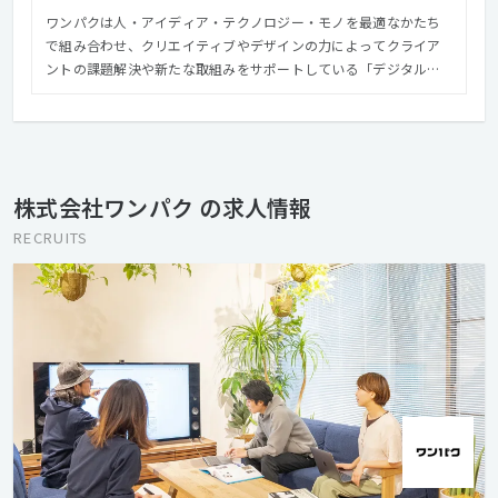
ワンパクは人・アイディア・テクノロジー・モノを最適なかたち
で組み合わせ、クリエイティブやデザインの力によってクライア
ントの課題解決や新たな取組みをサポートしている「デジタル・
インタラクティブ領域」を強みとしたコミュニケーションファー
ムです。 ワンパクの根底にあるのは"ものづくり"ですが、ブラン
ド企業やスタートアップのデジタル領域におけるコミュニケーシ
ョン戦略や企画立案、サービスプランニングなどを手がけ、制
作・開発領域までをワンパッケージで提供しています。 ワンパク
株式会社ワンパク の求人情報
のメンバーは感性豊かで、色々なコトに興味を抱き、自らの判断
で行動し、元気良く、いつも前向き、みんなで協力し合う。よく仕
RECRUITS
事し、よく食べ、よく飲み、よく遊ぶ。そんなHOTな仲間を募集
しています。