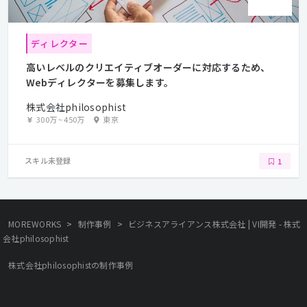
ディレクター
高いレベルのクリエイティブオーダーに対応するため、
Webディレクターを募集します。
株式会社philosophist
300万
~
450万
東京
スキル未登録
1
>
>
MOREWORKS
制作事例
ビジネスアライアンス株式会社 | VI開発 - 株式
会社philosophist
株式会社philosophistの制作事例