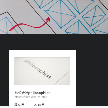
株式会社philosophist
https://philosophist.info/
設立年
2018年