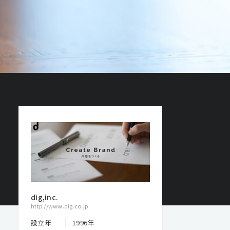
dig,inc.
http://www.dig.co.jp
設立年
1996年