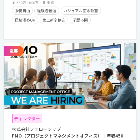
350万
~
600万
東京
服装自由
経験者優遇
カジュアル面談歓迎
経験浅めOK
第二新卒歓迎
学歴不問
年間休日125日以上
残業少なめ
フレックスタイム制
在宅勤務可
クライアントとの直接取引多数
ディレクター
株式会社フェローシップ
PMO（プロジェクトマネジメントオフィス）｜年収450