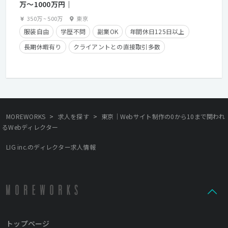
万〜1000万円｜
350万
~
500万
東京
服装自由
学歴不問
副業OK
年間休日125日以上
長期休暇有り
クライアントとの直接取引多数
残業少なめ
経験者優遇
残業手当有り
在宅勤務可
>
>
MOREWORKS
求人を探す
東京｜Webサイト制作の0から10まで関われ
るWebディレクター
LIG inc.のディレクター求人情報
トップページ