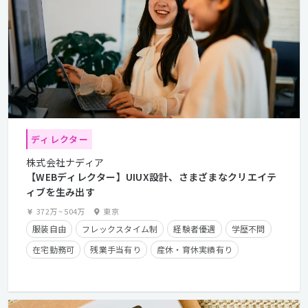
ディレクター
株式会社ナディア
【WEBディレクター】UIUX設計、さまざまなクリエイテ
ィブを生み出す
372万
~
504万
東京
服装自由
フレックスタイム制
経験者優遇
学歴不問
在宅勤務可
残業手当有り
産休・育休実績有り
クライアントとの直接取引多数