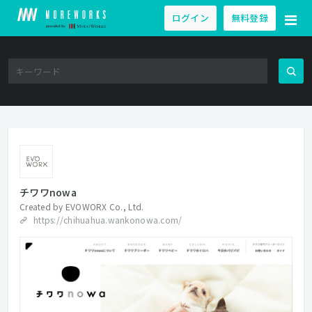
ログイン
無料登録
チワワnowa
Created by
EVOWORX Co., Ltd.
https://chihuahua.wankonowa.com/