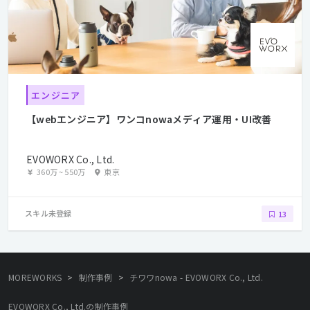
エンジニア
【webエンジニア】ワンコnowaメディア運用・UI改善
EVOWORX Co., Ltd.
360万
~
550万
東京
スキル未登録
13
>
>
MOREWORKS
制作事例
チワワnowa - EVOWORX Co., Ltd.
EVOWORX Co., Ltd.の制作事例