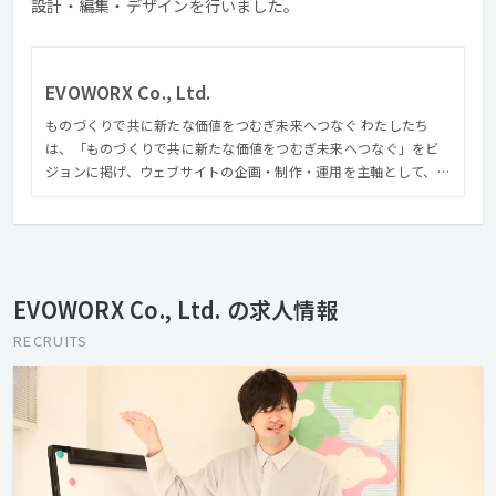
設計・編集・デザインを行いました。
EVOWORX Co., Ltd.
ものづくりで共に新たな価値をつむぎ未来へつなぐ わたしたち
は、「ものづくりで共に新たな価値をつむぎ未来へつなぐ」をビ
ジョンに掲げ、ウェブサイトの企画・制作・運用を主軸として、コ
ンテンツ企画編集、撮影ディレクション等のビジュアル構築か
ら、サイト解析からリニューアル設計提案に至るまで様々なスキ
ルを持ったメンバーがお客様の課題解決やゴールに向かって共創
します。 さらにアートディレクター『森本千絵』が率いる
『goen゜』のインタラクティブ部門（SUPER goen゜）としての
EVOWORX Co., Ltd. の求人情報
活動、業界の垣根を超えて、多種多様のパートナーとの協業によ
り、高い次元でのコミュニケーションデザインを遂行できる体制
RECRUITS
を整えています。 クリエイティブでコミュニケーションの進化を
デザインする。それがエヴォワークスです。