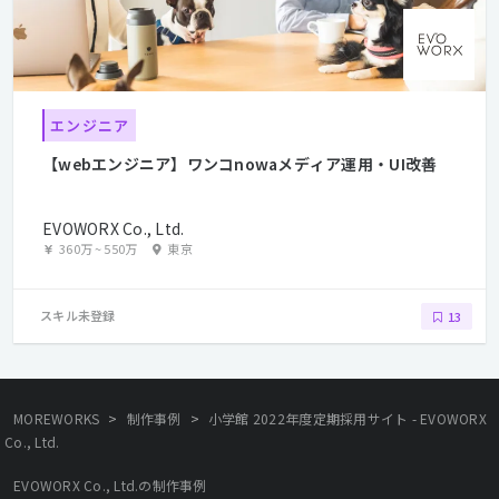
エンジニア
【webエンジニア】ワンコnowaメディア運用・UI改善
EVOWORX Co., Ltd.
360万
~
550万
東京
スキル未登録
13
>
>
MOREWORKS
制作事例
小学館 2022年度定期採用サイト - EVOWORX
Co., Ltd.
EVOWORX Co., Ltd.の制作事例