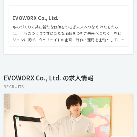
EVOWORX Co., Ltd.
ものづくりで共に新たな価値をつむぎ未来へつなぐ わたしたち
は、「ものづくりで共に新たな価値をつむぎ未来へつなぐ」をビ
ジョンに掲げ、ウェブサイトの企画・制作・運用を主軸として、コ
ンテンツ企画編集、撮影ディレクション等のビジュアル構築か
ら、サイト解析からリニューアル設計提案に至るまで様々なスキ
ルを持ったメンバーがお客様の課題解決やゴールに向かって共創
します。 さらにアートディレクター『森本千絵』が率いる
『goen゜』のインタラクティブ部門（SUPER goen゜）としての
EVOWORX Co., Ltd. の求人情報
活動、業界の垣根を超えて、多種多様のパートナーとの協業によ
り、高い次元でのコミュニケーションデザインを遂行できる体制
RECRUITS
を整えています。 クリエイティブでコミュニケーションの進化を
デザインする。それがエヴォワークスです。