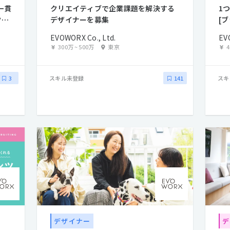
一貫
クリエイティブで企業課題を解決する
1
クト
デザイナーを募集
[
EVOWORX Co., Ltd.
EV
300万
~
500万
東京
スキル未登録
スキ
3
141
デザイナー
デ