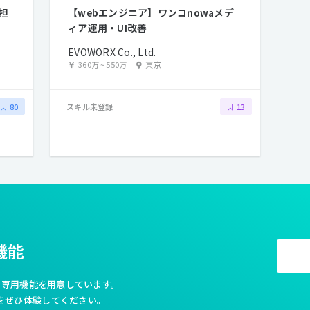
担
【webエンジニア】ワンコnowaメデ
ィア運用・UI改善
EVOWORX Co., Ltd.
360万
~
550万
東京
スキル未登録
80
13
機能
利な専用機能を用意しています。
をぜひ体験してください。