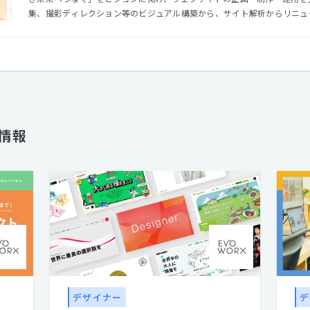
集、撮影ディレクション等のビジュアル構築から、サイト解析からリニュ
スキルを持ったメンバーがお客様の課題解決やゴールに向かって共創します。 さらにアートディレ
『森本千絵』が率いる『goen゜』のインタラクティブ部門（SUPER go
を超えて、多種多様のパートナーとの協業により、高い次元でのコミュニ
体制を整えています。 クリエイティブでコミュニケーションの進化をデザインする。それがエヴォワーク
スです。
人情報
デザイナー
デ