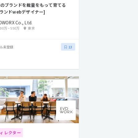
つのブランドを裁量をもって育てる
ブランドwebデザイナー]
OWORX Co., Ltd.
400万
~
550万
東京
ル未登録
13
ィレクター