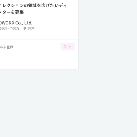
ィレクションの領域を広げたいディ
クターを募集
OWORX Co., Ltd.
450万
~
700万
東京
ル未登録
73