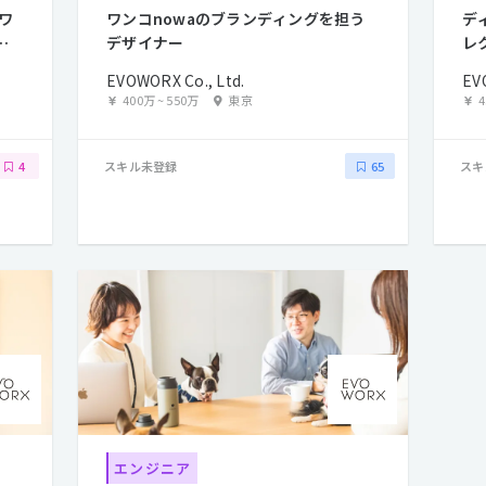
ワ
ワンコnowaのブランディングを担う
デ
コ
デザイナー
レ
EVOWORX Co., Ltd.
EV
400万
~
550万
東京
スキル未登録
スキ
4
65
エンジニア