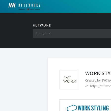
KEYWORD
WORK STY
Created by
EVOWO
https://mf.wor