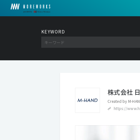
KEYWORD
株式会社 日比
Created by
M-HAN
https://www.h