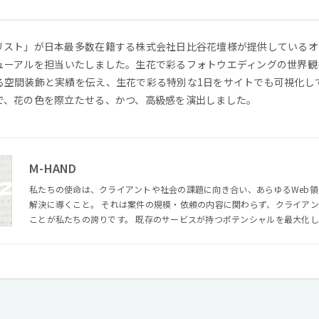
リスト」が日本最多数在籍する株式会社日比谷花壇様が提供しているオ
のリニューアルを担当いたしました。生花で彩るフォトウエディングの世界
る空間装飾と実績を伝え、生花で彩る特別な1日をサイトでも可視化し
で、花の色を際立たせる、かつ、高級感を演出しました。
M-HAND
私たちの使命は、クライアントや社会の課題に向き合い、あらゆるWeb
解決に導くこと。 それは案件の規模・依頼の内容に関わらず、クライアントと同等以上の熱量で向き合う
ことが私たちの誇りです。 既存のサービスが持つポテンシャルを最大化し、あるべきカタチでその価値を
可視化することで、Webやデバイスの枠を越えた体験をエンドユーザーに届ける。 それが私たちM
役割です。