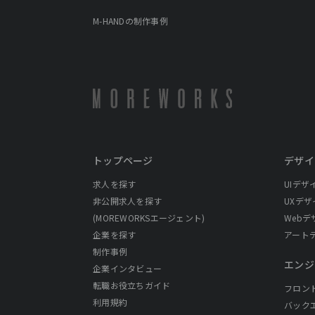
M-HANDの制作事例
トップページ
デザイ
求人を探す
UIデザ
非公開求人を探す
UXデザ
(MOREWORKSエージェント)
Webデ
企業を探す
アート
制作事例
エンジ
企業インタビュー
転職お役立ちガイド
フロン
利用規約
バック