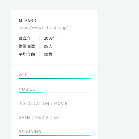
M-HAND
https://www.m-hand.co.jp/
設立年
2003年
従業員数
95人
平均年齢
30歳
WEB
MOBILE
INSTALLATION / MOVIE
GAME / MEDIA / EC
BRANDING