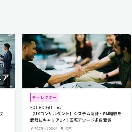
ディレクター
FOURDIGIT inc.
収
【UXコンサルタント】システム開発・PM経験を
武器にキャリアUP！国際アワード多数受賞
700万
~
1000万
東京