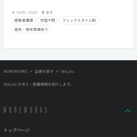
360万
~
550万
東京
経験者優遇
学歴不問
フレックスタイム制
産休・育休実績有り
>
>
MOREWORKS
企業を探す
Utix,inc.
Utix,inc.の求人・転職情報を紹介します。
トップページ