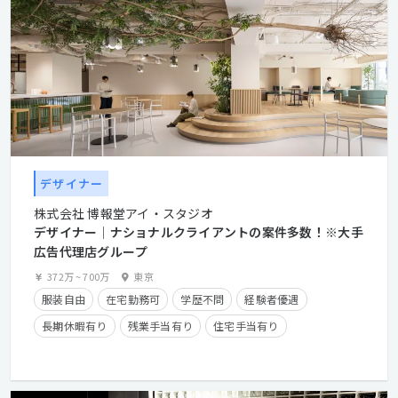
デザイナー
株式会社 博報堂アイ・スタジオ
デザイナー│ナショナルクライアントの案件多数！※大手
広告代理店グループ
372万
~
700万
東京
服装自由
在宅勤務可
学歴不問
経験者優遇
長期休暇有り
残業手当有り
住宅手当有り
産休・育休実績有り