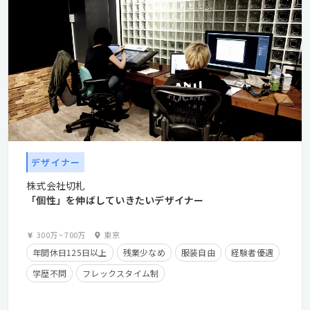
デザイナー
株式会社切札
「個性」を伸ばしていきたいデザイナー
300万
~
700万
東京
年間休日125日以上
残業少なめ
服装自由
経験者優遇
学歴不問
フレックスタイム制