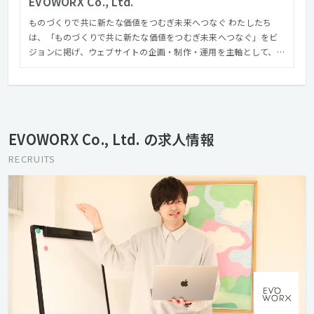
EVOWORX Co., Ltd.
ものづくりで共に新たな価値をつむぎ未来へつなぐ わたしたち
は、「ものづくりで共に新たな価値をつむぎ未来へつなぐ」をビ
ジョンに掲げ、ウェブサイトの企画・制作・運用を主軸として、コ
ンテンツ企画編集、撮影ディレクション等のビジュアル構築か
ら、サイト解析からリニューアル設計提案に至るまで様々なスキ
ルを持ったメンバーがお客様の課題解決やゴールに向かって共創
します。 さらにアートディレクター『森本千絵』が率いる
『goen゜』のインタラクティブ部門（SUPER goen゜）としての
EVOWORX Co., Ltd. の求人情報
活動、業界の垣根を超えて、多種多様のパートナーとの協業によ
り、高い次元でのコミュニケーションデザインを遂行できる体制
RECRUITS
を整えています。 クリエイティブでコミュニケーションの進化を
デザインする。それがエヴォワークスです。