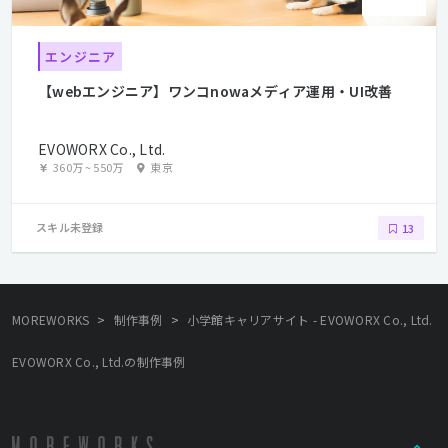
エンジニア
【webエンジニア】ワンコnowaメディア運用・UI改善
EVOWORX Co., Ltd.
360万
~
550万
東京
スキル未登録
13
>
>
MOREWORKS
制作事例
小学館キャリアサイト - EVOWORX Co., Ltd.
EVOWORX Co., Ltd.の制作事例