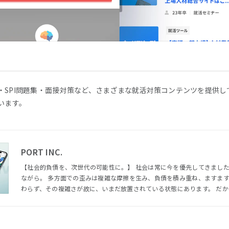
・SPI問題集・面接対策など、さまざまな就活対策コンテンツを提供
います。
PORT INC.
【社会的負債を、次世代の可能性に。】 社会は常に今を優先してきました。 負債を、次世代へと先送りし
ながら。 多⽅⾯での歪みは複雑な摩擦を⽣み、負債を積み重ね、ますます深刻化する⼀⽅です。 にもかか
わらず、その複雑さが故に、いまだ放置されている状態にあります。 だからこそ、いつかではなく、今や
る。 私たちは、100年後の次世代にその負債を引き継ぐのではなく、 ⾃ら社会課題を特定し、提⾔から実
⾏まで、テクノロジー×リアルで推進します。 「あったらいいな」ではなく、「無くてはならない」、 世
の中にとって⼤切なものを社会実装します。 そう、⼀つでも多くの社会的負債を、次世代の可能性に変え