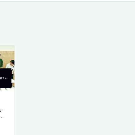
ていくために。
ナ
を