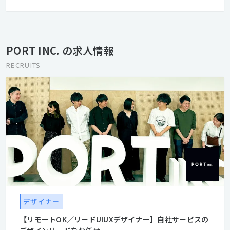
る状態にあります。 だからこそ、いつかではなく、今やる。 私た
ちは、100年後の次世代にその負債を引き継ぐのではなく、 ⾃ら
社会課題を特定し、提⾔から実⾏まで、テクノロジー×リアルで
推進します。 「あったらいいな」ではなく、「無くてはならな
PORT INC. の求人情報
い」、 世の中にとって⼤切なものを社会実装します。 そう、⼀つ
でも多くの社会的負債を、次世代の可能性に変えていくために。
RECRUITS
デザイナー
【リモートOK／リードUIUXデザイナー】自社サービスの