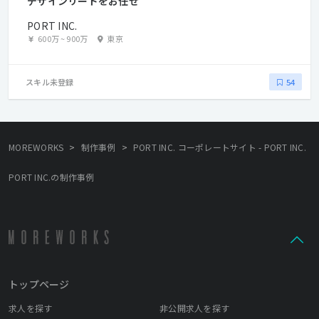
デザインリードをお任せ
PORT INC.
600万
~
900万
東京
スキル未登録
54
>
>
MOREWORKS
制作事例
PORT INC. コーポレートサイト - PORT INC.
PORT INC.の制作事例
トップページ
求人を探す
非公開求人を探す