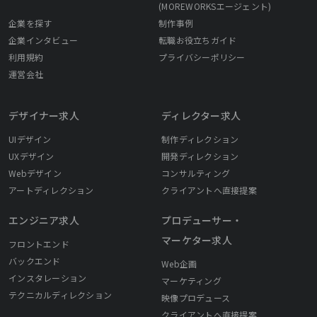
(MOREWORKSエージェント)
企業を探す
制作事例
企業インタビュー
転職お役立ちガイド
利用規約
プライバシーポリシー
運営会社
デザイナー求人
ディレクター求人
UIデザイン
制作ディレクション
UXデザイン
開発ディレクション
Webデザイン
コンサルティング
アートディレクション
クライアントへ直接提案
エンジニア求人
プロデューサー・
マーケター求人
フロントエンド
バックエンド
Web企画
インスタレーション
マーケティング
テクニカルディレクション
映像プロデュース
クライアントへ直接提案