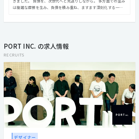
きました。 負債を、次世代へと先送りしながら。 多⽅⾯での歪み
は複雑な摩擦を⽣み、負債を積み重ね、ますます深刻化する⼀⽅
です。 にもかかわらず、その複雑さが故に、いまだ放置されてい
る状態にあります。 だからこそ、いつかではなく、今やる。 私た
ちは、100年後の次世代にその負債を引き継ぐのではなく、 ⾃ら
社会課題を特定し、提⾔から実⾏まで、テクノロジー×リアルで
推進します。 「あったらいいな」ではなく、「無くてはならな
PORT INC. の求人情報
い」、 世の中にとって⼤切なものを社会実装します。 そう、⼀つ
でも多くの社会的負債を、次世代の可能性に変えていくために。
RECRUITS
デザイナー