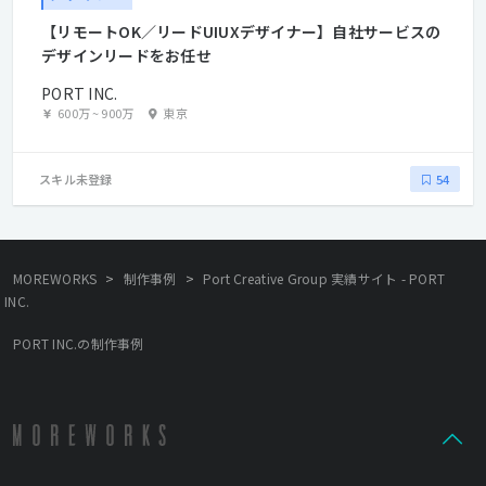
【リモートOK／リードUIUXデザイナー】自社サービスの
デザインリードをお任せ
PORT INC.
600万
~
900万
東京
スキル未登録
54
>
>
MOREWORKS
制作事例
Port Creative Group 実績サイト - PORT
INC.
PORT INC.の制作事例