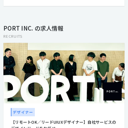
る状態にあります。 だからこそ、いつかではなく、今やる。 私た
ちは、100年後の次世代にその負債を引き継ぐのではなく、 ⾃ら
社会課題を特定し、提⾔から実⾏まで、テクノロジー×リアルで
推進します。 「あったらいいな」ではなく、「無くてはならな
PORT INC. の求人情報
い」、 世の中にとって⼤切なものを社会実装します。 そう、⼀つ
でも多くの社会的負債を、次世代の可能性に変えていくために。
RECRUITS
デザイナー
【リモートOK／リードUIUXデザイナー】自社サービスの