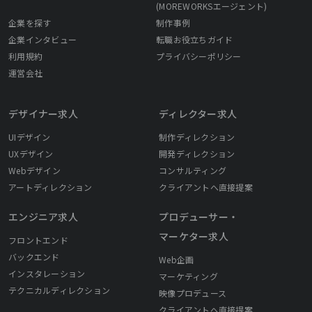
(MOREWORKSエージェント)
企業を探す
制作事例
企業インタビュー
転職お役立ちガイド
利用規約
プライバシーポリシー
運営会社
デザイナー求人
ディレクター求人
UIデザイン
制作ディレクション
UXデザイン
開発ディレクション
Webデザイン
コンサルティング
アートディレクション
クライアントへ直接提案
エンジニア求人
プロデューサー・
マーケター求人
フロントエンド
バックエンド
Web企画
インスタレーション
マーケティング
テクニカルディレクション
映像プロデュース
クライアントへ直接提案