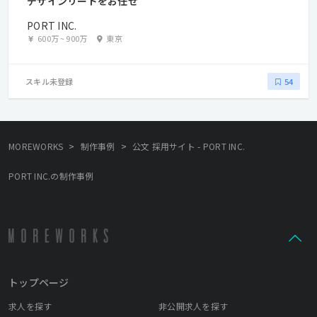
デザインリードをお任せ
PORT INC.
600万
~
900万
東京
スキル未登録
54
>
>
MOREWORKS
制作事例
公文 採用サイト - PORT INC.
PORT INC.の制作事例
トップページ
求人を探す
非公開求人を探す