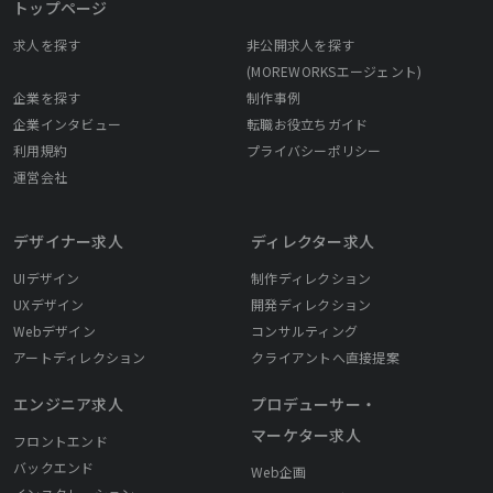
トップページ
を変えていくことを目指しています。 【Life is Good】 企業が進
求人を探す
非公開求人を探す
化してもLIGの理念は変わらぬ「Life is Good」。 LIGで働くこと
が自身や周りの人にとってGoodになるように！ それぞれのLife is
(MOREWORKSエージェント)
Goodを持った社員たちが、より会社に人生に向き合いながら成長
企業を探す
制作事例
する環境があります。 知識を学び、人生を豊かにするお手伝いと
企業インタビュー
転職お役立ちガイド
してクリエーターを育てる「Webクリエータースクール」の展開
利用規約
プライバシーポリシー
などこれからも自分、ひいては誰かの課題を解決し、本当の「Life
運営会社
をGoodにする」ため「イケている」ソリューションを提供できる
ことならば、LIGはあらゆることに挑戦していきます。
デザイナー求人
ディレクター求人
UIデザイン
制作ディレクション
UXデザイン
開発ディレクション
Webデザイン
コンサルティング
アートディレクション
クライアントへ直接提案
エンジニア求人
プロデューサー・
マーケター求人
フロントエンド
バックエンド
Web企画