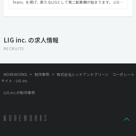
Team」を掲げ、新たなLIGとして第二創業期が始まります。 LIG
は、Web制作会社から、DX戦略ファームへと生まれ変わろうとし
ています。 フィリピン、ベトナムのエンジニアと共にONE TEAM
となり、クライアントのDX戦略実現に向けてGlobal Teamでソリ
ューションを提案していきます。 創業から培ってきたWebクリエ
イティブの力と、最先端テクノロジーの力を融合させ、
LIG inc. の求人情報
「Design×Consulting」の新しい領域で成長を目指していきま
す。 まだまだ小さな一歩でしかありませんが、近い将来「DXとい
RECRUITS
えばLIG」と呼ばれることを、私たちは本気で実現していきたいと
考えています。 【Design × Consulting】 DX戦略ファームを目指
すにあたり、当社では「Design × Consulting」の新しい領域を確
立し、その分野でのリーディングカンパニーを目指しています。
>
>
MOREWORKS
制作事例
株式会社レッドアンドグリーン コーポレート
「Design × Consulting」は、綺麗なデザインのWebサイトを作る
サイト - LIG inc.
ことをミッションとしているものではありません。 変化が激しい
VUCAの時代において、消費者の志向や行動などをデザイン思考を
LIG inc.の制作事例
用いて分析し、今世の中に求められているサービスのコンセプト
の策定やペルソナ策定をすることで、イノベーティブなサービス
を生み出すことこそが、「Design × Consulting」です。 創業以来
多数の実績を持つ「Design」、コンサルティングファーム出身者
による「Consulting」、そして、最先端の技術を活用した
「Technology」 これらを融合することで、私たちは「Design ×
Consulting」においてクライアントのパートナーとなり、世の中