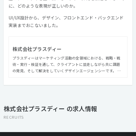
に、どのような表現が正しいのか。
UI/UX設計から、デザイン、フロントエンド・バックエンド
実装までおこないました。
株式会社プラスディー
プラスディーはマーケティング活動の全領域における、戦略・戦
術・実行・検証を通して、クライアントに並走しながら共に課題
の発見、そして解決をしていくデザインエージェンシーです。 社
名にこめた「+デザイン」は、表層表現だけでなくビジネスやブラ
ンド価値・機能・体験、あらゆるものを対象にします。私たちは
クライアントやユーザーに「+デザイン」してビジネスを前進さ
せ、実績を積み重ねながら、デザインが生み出す価値によって世
界をよりよくしていくことを目指しています。
株式会社プラスディー の求人情報
RECRUITS