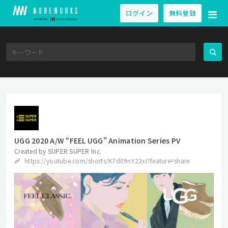
ログイン
無料登録
UGG 2020 A/W “FEEL UGG” Animation Series PV
Created by
SUPER SUPER Inc.
https://youtube.com/shorts/K7d09nY22xI?feature=share