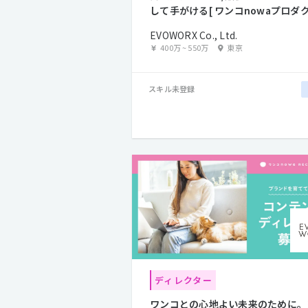
して手がける[ ワンコnowaプロダ
デザイナー]
EVOWORX Co., Ltd.
400万
~
550万
東京
スキル未登録
ディレクター
ワンコとの心地よい未来のために。