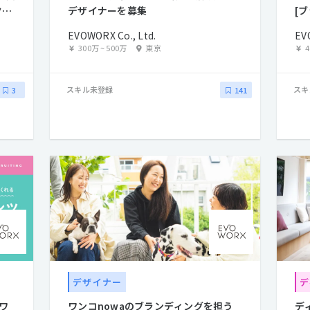
クト
デザイナーを募集
[
EVOWORX Co., Ltd.
EV
300万
~
500万
東京
スキル未登録
スキ
3
141
デザイナー
デ
ワ
ワンコnowaのブランディングを担う
デ