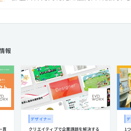
スキルを持ったメンバーがお客様の課題解決やゴールに向かって共創します。 さらにアートディレ
『森本千絵』が率いる『goen゜』のインタラクティブ部門（SUPER go
を超えて、多種多様のパートナーとの協業により、高い次元でのコミュニ
体制を整えています。 クリエイティブでコミュニケーションの進化をデザインする。それがエヴォワーク
スです。
人情報
デザイナー
デ
一貫
クリエイティブで企業課題を解決する
1