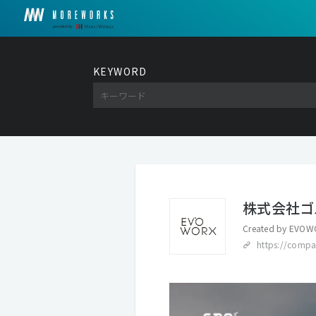
KEYWORD
株式会社ゴ
Created by
EVOWO
https://compan