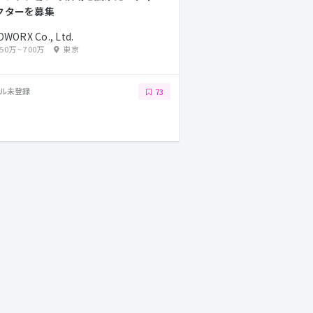
クターを募集
OWORX Co., Ltd.
450万
~
700万
東京
ル未登録
73