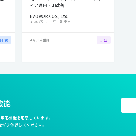
ィア運用・UI改善
EVOWORX Co., Ltd.
360万
~
550万
東京
スキル未登録
80
13
機能
利な専用機能を用意しています。
をぜひ体験してください。