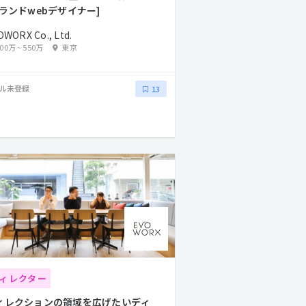
ブランドwebデザイナー]
OWORX Co., Ltd.
400万
~
550万
東京
ル未登録
13
ィレクター
ィレクションの領域を広げたいディ