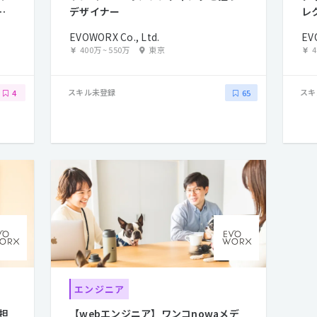
コ
デザイナー
レ
EVOWORX Co., Ltd.
EV
400万
~
550万
東京
スキル未登録
スキ
4
65
エンジニア
担
【webエンジニア】ワンコnowaメデ