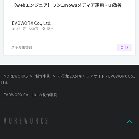
【webエンジニア】ワンコnowaメディア運用・UI改善
EVOWORX Co., Ltd.
360万
~
550万
東京
スキル未登録
13
>
>
MOREWORKS
制作事例
小学館2024キャリアサイト - EVOWORX Co.,
Ltd.
EVOWORX Co., Ltd.の制作事例