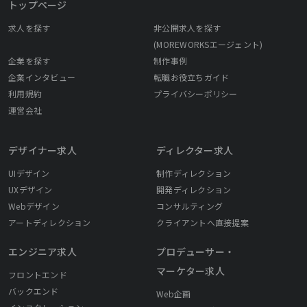
トップページ
求人を探す
非公開求人を探す
(MOREWORKSエージェント)
企業を探す
制作事例
企業インタビュー
転職お役立ちガイド
利用規約
プライバシーポリシー
運営会社
デザイナー求人
ディレクター求人
UIデザイン
制作ディレクション
UXデザイン
開発ディレクション
Webデザイン
コンサルティング
アートディレクション
クライアントへ直接提案
エンジニア求人
プロデューサー・
マーケター求人
フロントエンド
バックエンド
Web企画