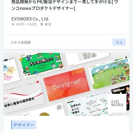
商品開発からPR/販促デザインまで一貫して手がける[ ワ
ンコnowaプロダクトデザイナー]
EVOWORX Co., Ltd.
400万
~
550万
東京
スキル未登録
3
デザイナー