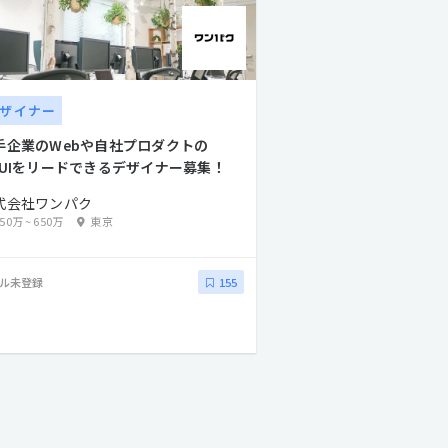
ザイナー
手企業のWebや自社プロダクトの
XUIをリードできるデザイナー募集！
式会社ワンパク
250万
~
650万
東京
ル未登録
155