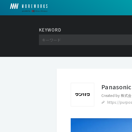
KEYWORD
Panaso
Created by
株式会
https://purpo