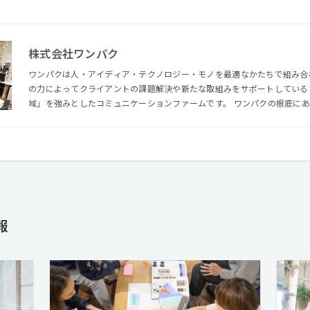
株式会社ワンパク
ワンパクは人・アイディア・テクノロジー・モノを最適なかたちで組み合
の力によってクライアントの課題解決や新たな取組みをサポートしている
域」を強みとしたコミュニケーションファームです。 ワンパクの根底にあるのは"ものづくり"ですが、ブラ
ンド企業やスタートアップのデジタル領域におけるコミュニケーション戦
ングなどを手がけ、制作・開発領域までをワンパッケージで提供しています。 ワンパクのメンバーは
かで、色々なコトに興味を抱き、自らの判断で行動し、元気良く、いつも
く仕事し、よく食べ、よく飲み、よく遊ぶ。そんなHOTな仲間を募集して
報