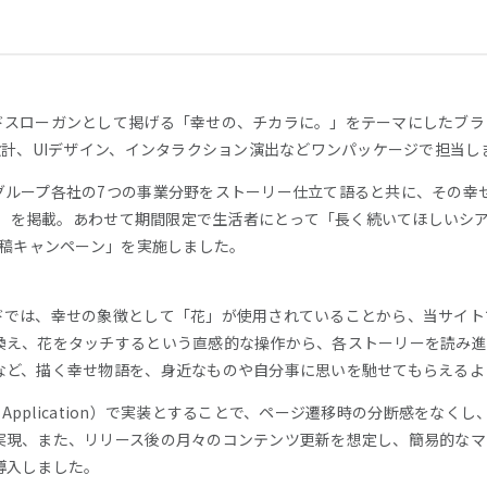
ドスローガンとして掲げる「幸せの、チカラに。」をテーマにしたブラ
設計、UIデザイン、インタラクション演出などワンパッケージで担当し
グループ各社の7つの事業分野をストーリー仕立て語ると共に、その幸
語〜」を掲載。あわせて期間限定で生活者にとって「長く続いてほしいシ
投稿キャンペーン」を実施しました。
ドでは、幸せの象徴として「花」が使用されていることから、当サイト
換え、花をタッチするという直感的な操作から、各ストーリーを読み進
など、描く幸せ物語を、身近なものや自分事に思いを馳せてもらえるよ
Page Application）で実装とすることで、ページ遷移時の分断感を
実現、また、リリース後の月々のコンテンツ更新を想定し、簡易的なマー
導入しました。