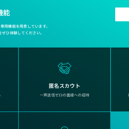
機能
利な専用機能を用意しています。
をぜひ体験してください。
匿名スカウト
る
一斉送信ゼロの面接への招待