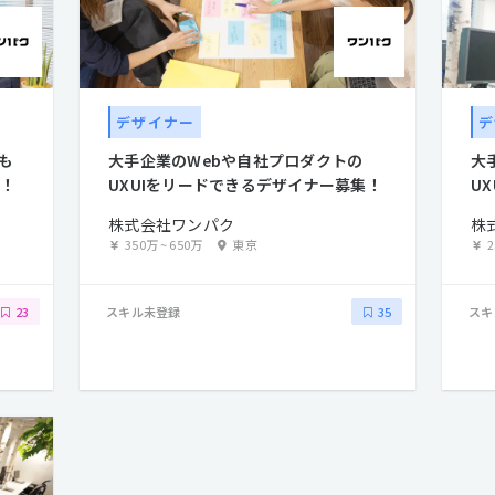
デザイナー
デ
も
大手企業のWebや自社プロダクトの
大
集！
UXUIをリードできるデザイナー募集！
U
株式会社ワンパク
株
350万
~
650万
東京
スキル未登録
スキ
23
35