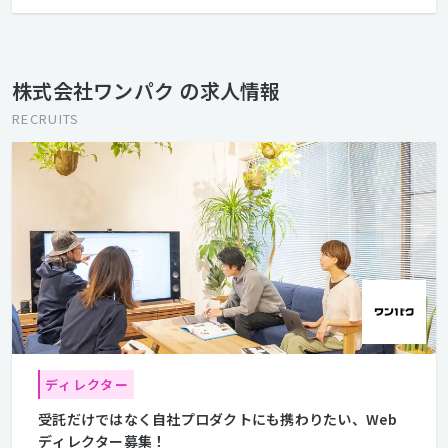
ムです。 ワンパクの根底にあるのは"ものづくり"ですが、ブラン
ド企業やスタートアップのデジタル領域におけるコミュニケーシ
ョン戦略や企画立案、サービスプランニングなどを手がけ、制
作・開発領域までをワンパッケージで提供しています。 ワンパク
株式会社ワンパク の求人情報
のメンバーは感性豊かで、色々なコトに興味を抱き、自らの判断
で行動し、元気良く、いつも前向き、みんなで協力し合う。よく仕
RECRUITS
事し、よく食べ、よく飲み、よく遊ぶ。そんなHOTな仲間を募集
しています。
ディレクター
受託だけではなく自社プロダクトにも携わりたい、Web
ディレクター募集！