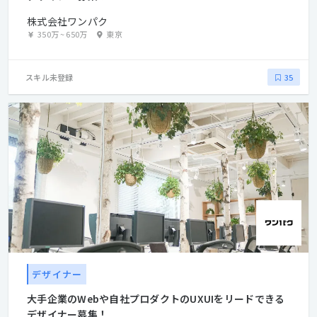
株式会社ワンパク
350万
~
650万
東京
スキル未登録
35
デザイナー
大手企業のWebや自社プロダクトのUXUIをリードできる
デザイナー募集！