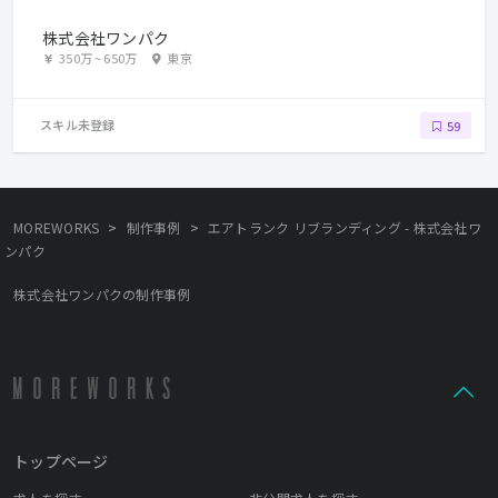
株式会社ワンパク
350万
~
650万
東京
スキル未登録
59
>
>
MOREWORKS
制作事例
エアトランク リブランディング - 株式会社ワ
ンパク
株式会社ワンパクの制作事例
トップページ