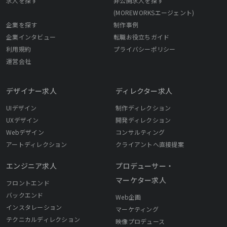
求人を探す
非公開求人を探す
(MOREWORKSエージェント)
企業を探す
制作事例
企業インタビュー
転職お役立ちガイド
利用規約
プライバシーポリシー
運営会社
デザイナー求人
ディレクター求人
UIデザイン
制作ディレクション
UXデザイン
開発ディレクション
Webデザイン
コンサルティング
アートディレクション
クライアントへ直接提案
エンジニア求人
プロデューサー・
マーケター求人
フロントエンド
バックエンド
Web企画
インスタレーション
マーケティング
テクニカルディレクション
映像プロデュース