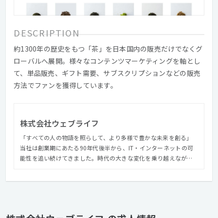
DESCRIPTION
約1300年の歴史をもつ「茶」を日本国内の販売だけでなくグ
ローバルへ展開。様々なコンテンツマーケティングを軸とし
て、単品販売、ギフト需要、サブスクリプションなどの販売
方法でファンを獲得しています。
株式会社ウェブライフ
「すべての人の物語を照らして、より多様で豊かな未来を創る」
当社は創業期にあたる90年代後半から、IT・インターネットの可
能性を追い続けてきました。時代の大きな変化を乗り越えなが
ら、世の中を一歩先へ進めるプロダクトを開発すること、新規市
場のパイオニアとなること、既存業界にイノベーションを生み出
すこと。このようなテーマに創造と革新を持って取り組んでいま
す。新しい時代に急速な変化が求められるEC・Webのあり方を常
に模索しながら、日本のDXを加速させていくことが私たちの使命