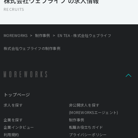
株式会社ウェブライフ の求人情報
です。
RECRUITS
>
>
MOREWORKS
制作事例
EN TEA - 株式会社ウェブライフ
株式会社ウェブライフの制作事例
トップページ
求人を探す
非公開求人を探す
(MOREWORKSエージェント)
企業を探す
制作事例
企業インタビュー
転職お役立ちガイド
利用規約
プライバシーポリシー