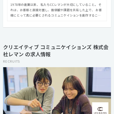
1978年の創業以来、 私たちCCレマンが大切にしていること。 そ
レマン
れは、お客様と直接対面し、価値観や課題を共有した上で、 お客
様にとって真に必要とされるコミュニケイションを創作するこ
と。 クリエイターの自己満足でも、エゴでもなく、 お客様の笑顔
を原動力とすること。 私たちは、このDNAを引き継ぎ、発展させ
ながら、 つねに時代に応じたコミュニケイション領域に対応し、
戦略やコンセプトの策定から実際の施策にいたるまで、 ワンスト
ップでご提案・ご提供しております。 【職場環境について】 ■会
クリエイティブ コミュニケイションズ 株式会
社の立地 JR渋谷駅から徒歩５分強。JR渋谷駅と地下鉄表参道駅
社レマン の求人情報
のほぼ中間地点にあり、 便利でありながら落ち着いた場所にあ
ります。 ■建物 歴史を重ねたデザインビル。開口の多い明るい
RECRUITS
職場です。 ■会社の雰囲気 日々、ナショナルクライアント様
に、パートナーとして接している会社らしく、 どちらかという
と落ち着いています。クライアント様もよく来社します。 対話
を重じて仕事をしています。 ■社員の傾向 webチーム、グラフ
ィックチームも含め、誠実に、こだわりを持って取り組む人が多
いです。 ■会社全体の社員構成 若手、中堅、ベテランと、各層
がいます。男女比は６：４くらい。 新卒の定期採用と、中堅以
上の定着率が多いのは弊社の特徴です。 ■webチームの構成
P/DRが２名、Dが２名、エンジニアが１名で、外注スタッフとも
連携します。 ■仕事の進行の仕方、業務量 グラフィックチーム