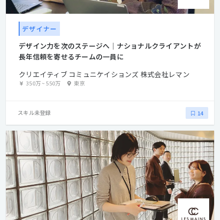
と一緒、webチーム単独、の２通りの案件があります。 いずれ
も、すべてのスタッフが会議に参加し、提案もよければ採用され
ます。 大きなプロジェクトは８ヶ月ほど続きます。 年間の業
デザイナー
務量は、波がありますが、ずっと深夜まで作業するようなことは
デザイン力を次のステージへ｜ナショナルクライアントが
ありません。 案件の担当に関しては、適性、状況を見ながら、
長年信頼を寄せるチームの一員に
柔軟に調整します。 ■評価 意欲的で、売上に貢献した人は、し
っかり評価します。 便利で落ち着いた立地、対話を重視する誠実
クリエイティブ コミュニケイションズ 株式会社レマン
な人間関係の中で、 ナショナルクライアント案件を担当いただ
350万
~
550万
東京
き、成長できる職場です。
スキル未登録
14