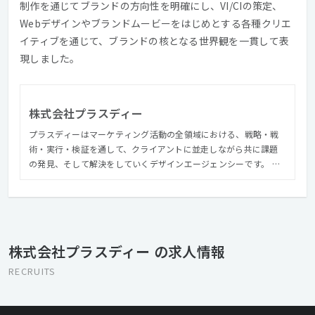
制作を通じてブランドの方向性を明確にし、VI/CIの策定、
Webデザインやブランドムービーをはじめとする各種クリエ
イティブを通じて、ブランドの核となる世界観を一貫して表
現しました。
株式会社プラスディー
プラスディーはマーケティング活動の全領域における、戦略・戦
術・実行・検証を通して、クライアントに並走しながら共に課題
の発見、そして解決をしていくデザインエージェンシーです。 社
名にこめた「+デザイン」は、表層表現だけでなくビジネスやブラ
ンド価値・機能・体験、あらゆるものを対象にします。私たちは
クライアントやユーザーに「+デザイン」してビジネスを前進さ
せ、実績を積み重ねながら、デザインが生み出す価値によって世
界をよりよくしていくことを目指しています。
株式会社プラスディー の求人情報
RECRUITS