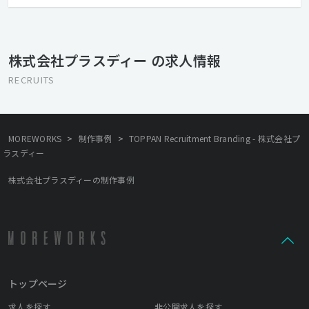
ンド価値・機能・体験、あらゆるものを対象にします。私たちは
クライアントやユーザーに「+デザイン」してビジネスを前進さ
せ、実績を積み重ねながら、デザインが生み出す価値によって世
界をよりよくしていくことを目指しています。
株式会社プラスディー の求人情報
RECRUITS
>
>
MOREWORKS
制作事例
TOPPAN Recruitment Branding - 株式会社プ
ラスディー
株式会社プラスディーの制作事例
トップページ
求人を探す
非公開求人を探す