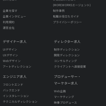
(MOREWORKSエージェント)
企業を探す
制作事例
企業インタビュー
転職お役立ちガイド
利用規約
プライバシーポリシー
運営会社
デザイナー求人
ディレクター求人
UIデザイン
制作ディレクション
UXデザイン
開発ディレクション
Webデザイン
コンサルティング
アートディレクション
クライアントへ直接提案
エンジニア求人
プロデューサー・
マーケター求人
フロントエンド
バックエンド
Web企画
インスタレーション
マーケティング
テクニカルディレクション
映像プロデュース