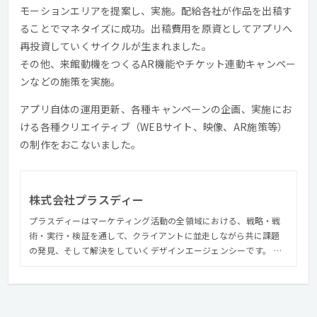
モーションエリアを提案し、実施。配給各社が作品を出稿す
ることでマネタイズに成功。出稿費用を原資としてアプリへ
再投資していくサイクルが生まれました。
その他、来館動機をつくるAR機能やチケット連動キャンペー
ンなどの施策を実施。
アプリ自体の運用更新、各種キャンペーンの企画、実施にお
ける各種クリエイティブ（WEBサイト、映像、AR施策等）
の制作をおこないました。
株式会社プラスディー
プラスディーはマーケティング活動の全領域における、戦略・戦
術・実行・検証を通して、クライアントに並走しながら共に課題
の発見、そして解決をしていくデザインエージェンシーです。 社
名にこめた「+デザイン」は、表層表現だけでなくビジネスやブラ
ンド価値・機能・体験、あらゆるものを対象にします。私たちは
クライアントやユーザーに「+デザイン」してビジネスを前進さ
せ、実績を積み重ねながら、デザインが生み出す価値によって世