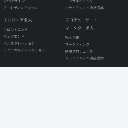
Webデザイン
コンサルティング
アートディレクション
クライアントへ直接提案
エンジニア求人
プロデューサー・
マーケター求人
フロントエンド
バックエンド
Web企画
インスタレーション
マーケティング
テクニカルディレクション
映像プロデュース
クライアントへ直接提案
採用ご担当者様へ
© Mirai Works Inc. All Rights Reserved.