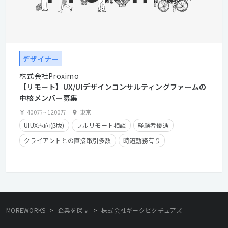
デザイナー
株式会社Proximo
【リモート】UX/UIデザインコンサルティングファームの
中核メンバー募集
400万
~
1200万
東京
UIUX志向(β版)
フルリモート相談
経験者優遇
クライアントとの直接取引多数
時短勤務有り
残業少なめ
在宅勤務可
>
>
MOREWORKS
企業を探す
株式会社ギークピクチュアズ