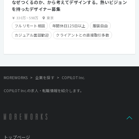
なぜつくるのか、から考えてデザインする。熱いビジョン
を持ったデザイナー募集
330万
~
598万
東京
フルリモート相談
年間休日125日以上
服装自由
カジュアル面談歓迎
クライアントとの直接取引多数
住宅手当有り
在宅勤務可
フレックスタイム制
学歴不問
経験者優遇
>
>
MOREWORKS
企業を探す
COPILOT Inc.
COPILOT Inc.の求人・転職情報を紹介します。
トップページ