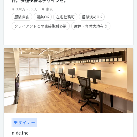
件。多種多様なデザインを。
330万
~
500万
東京
服装自由
副業OK
在宅勤務可
経験浅めOK
クライアントとの直接取引多数
産休・育休実績有り
学歴不問
経験者優遇
デザイナー
nide.inc