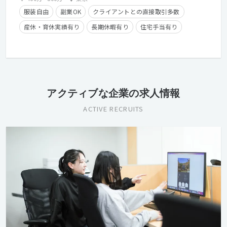
服装自由
副業OK
クライアントとの直接取引多数
産休・育休実績有り
長期休暇有り
住宅手当有り
残業手当有り
時短勤務有り
在宅勤務可
学歴不問
アクティブな企業の求人情報
ACTIVE RECRUITS