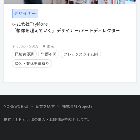
デザイナー
株式会社TryMore
「想像を超えていく」デザイナー/アートディレクター
360万
~
550万
東京
経験者優遇
学歴不問
フレックスタイム制
産休・育休実績有り
>
>
MOREWORKS
企業を探す
株式会社Project8
株式会社Project8の求人・転職情報を紹介します。