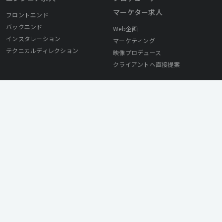
マーケター求人
フロントエンド
バックエンド
Web企画
インスタレーション
マーケティング
テクニカルディレクション
映像プロデュース
クライアントへ直接提案
採用ご担当者様へ
© Mirai Works Inc. All Rights Reserved.