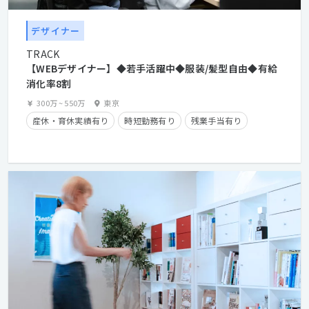
デザイナー
TRACK
【WEBデザイナー】◆若手活躍中◆服装/髪型自由◆有給
消化率8割
300万
~
550万
東京
産休・育休実績有り
時短勤務有り
残業手当有り