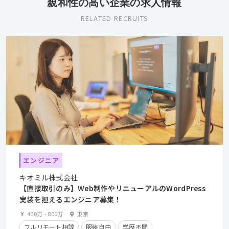
親和性の高い企業の求人情報
RELATED RECRUITS
エンジニア
キオミル株式会社
【直接取引のみ】Web制作やリニューアルのWordPress
実装を担えるエンジニア募集！
400万
~
800万
東京
フルリモート相談
服装自由
学歴不問