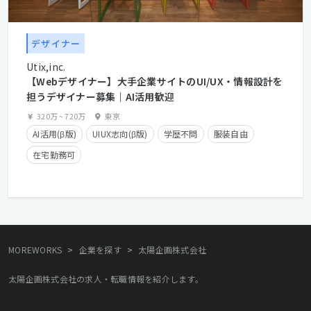
デザイナー
Utix,inc.
【Webデザイナー】大手企業サイトのUI/UX・情報設計を
担うデザイナー募集｜AI活用歓迎
320万
~
720万
東京
AI活用(β版)
UIUX志向(β版)
学歴不問
服装自由
在宅勤務可
>
>
MOREWORKS
企業を探す
太陽企画株式会社
太陽企画株式会社の求人・転職情報を紹介します。