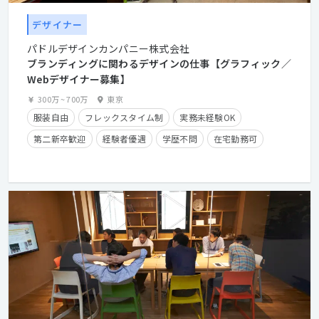
デザイナー
パドルデザインカンパニー株式会社
ブランディングに関わるデザインの仕事【グラフィック／
Webデザイナー募集】
300万
~
700万
東京
服装自由
フレックスタイム制
実務未経験OK
第二新卒歓迎
経験者優遇
学歴不問
在宅勤務可
残業手当有り
長期休暇有り
産休・育休実績有り
クライアントとの直接取引多数
経験浅めOK