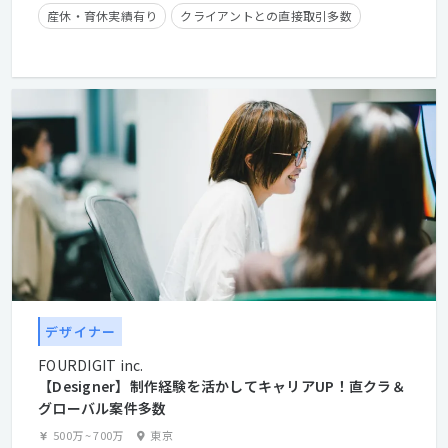
産休・育休実績有り
クライアントとの直接取引多数
経験浅めOK
デザイナー
FOURDIGIT inc.
【Designer】制作経験を活かしてキャリアUP！直クラ＆
グローバル案件多数
500万
~
700万
東京