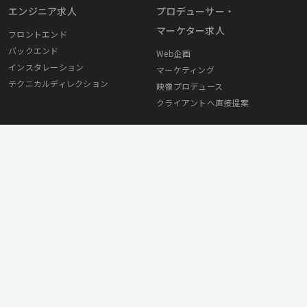
エンジニア求人
プロデューサー・
マーケター求人
フロントエンド
バックエンド
Web企画
インスタレーション
マーケティング
テクニカルディレクション
映像プロデュース
クライアントへ直接提案
採用ご担当者様へ
© Mirai Works Inc. All Rights Reserved.