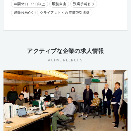
年間休日125日以上
服装自由
残業手当有り
経験浅めOK
クライアントとの直接取引多数
英語が活かせる
産休・育休実績有り
長期休暇有り
時短勤務有り
フレックスタイム制
学歴不問
経験者優遇
第二新卒歓迎
アクティブな企業の求人情報
ACTIVE RECRUITS