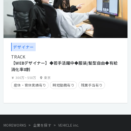
デザイナー
TRACK
【WEBデザイナー】◆若手活躍中◆服装/髪型自由◆有給
消化率8割
300万
~
550万
東京
産休・育休実績有り
時短勤務有り
残業手当有り
>
>
MOREWORKS
企業を探す
VEHICLE inc.