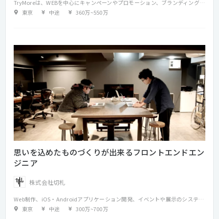
TryMoreは、WEBを中心にキャンペーンやプロモーション、ブランディングなどの企画・制作を行う会社です。 どんなときも、楽しんで仕事をする。 逆境に立たされても、ネガティブにならずアイデアと行動で未来をつくりだす。 それがTryMoreのポリシーです。 私たちは、 笑顔が似合うクリエイティブチームとして、日々ものづくり・ことづくりを続けています。 ・仕事内容 HTML5、CSS、JavaScriptで、キャンペーンサイトやブランドサイトおよびインタラクティブコンテンツの実装を担当していただきます。
東京
中途
360万
~
550万
思いを込めたものづくりが出来るフロントエンドエン
ジニア
株式会社切札
Web制作、iOS・Androidアプリケーション開発、イベントや展示のシステム開発など、多岐に渡る制作業務に携わって頂きます。また、制作業務だけではなく、広告企画の立案などプロジェクトの初期段階から入って頂く機会も多くあります。 色々な経験や培ってきた知識を活かし、一緒に思いを込めたものづくりが出来るスタッフを募集しています。
東京
中途
300万
~
700万