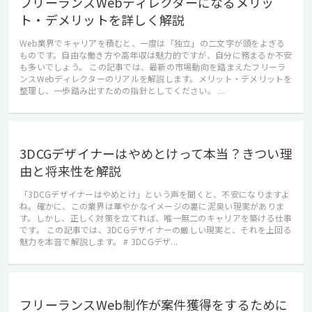
フリーランスWebディレクターになるメリッ
ト・デメリットを詳しく解説
Web業界でキャリアを積むと、一度は「独立」の二文字が頭をよぎる
ものです。自由な働き方や高年収は魅力的ですが、自分に務まるか不安
も多いでしょう。 この記事では、最新の市場動向を踏まえたフリーラ
ンスWebディレクターのリアルを解説します。メリット・デメリットを
整理し、一歩踏み出すための指針としてください。 ...
3DCGデザイナーはやめとけって本当？きつい理
由と将来性を解説
「3DCGデザイナーはやめとけ」という声を聞くと、不安になりますよ
ね。確かに、この業界は華やかなイメージの裏に泥臭い現実がありま
す。しかし、正しく対策を立てれば、唯一無二のキャリアを築ける仕事
です。 この記事では、3DCGデザイナーの厳しい現実と、それを上回る
魅力を本音で解説します。 # 3DCGデザ...
フリーランスWeb制作が案件獲得をするために