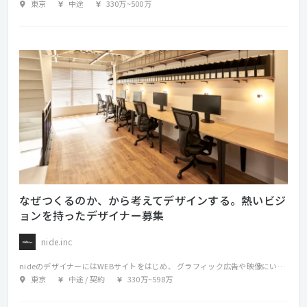
東京
中途
330万
~
500万
なぜつくるのか、から考えてデザインする。熱いビジ
ョンを持ったデザイナー募集
nide.inc
nideのデザイナーにはWEBサイトをはじめ、 グラフィック広告や映像にいたるまで、ジャンルレスにデザインを手がけていただきます。 クライアントが望むものをただつくるだけでなく、私たちを含めた生活者のインサイトを見極めて、 多角的な視野で複数の解決策を提案することが私たちのモットー。 アウトプットを限定しない依頼や、相談段階からの依頼を受けることもあります。 特に近年では、企業や製品、サービスがもつべきブランドの中核概念の策定からビジュアルデザインまでを総合的に支援するプロジェクトも増えています。
東京
中途 / 契約
330万
~
598万