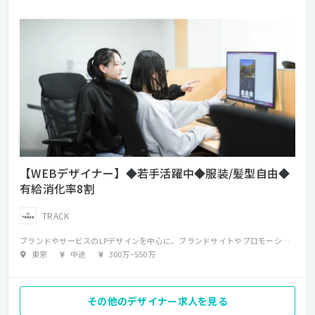
【WEBデザイナー】◆若手活躍中◆服装/髪型自由◆
有給消化率8割
TRACK
ブランドやサービスのLPデザインを中心に、ブランドサイトやプロモーションサイト、Web広告用バナー、SNS用クリエイティブなどのWebデザイン業務を担当していただきます。 案件によっては、簡単なワイヤー作成や構成検討など、企画段階から関わることもあります。 制作は、プロデューサーやディレクター、エンジニアとチームを組み、相談しながら進行します。 クライアントの要望や課題を踏まえ、デザインとしてどう表現するかを考え、Web上での見え方や体験を意識しながら制作を行うポジションです。
東京
中途
300万
~
550万
その他のデザイナー求人を見る