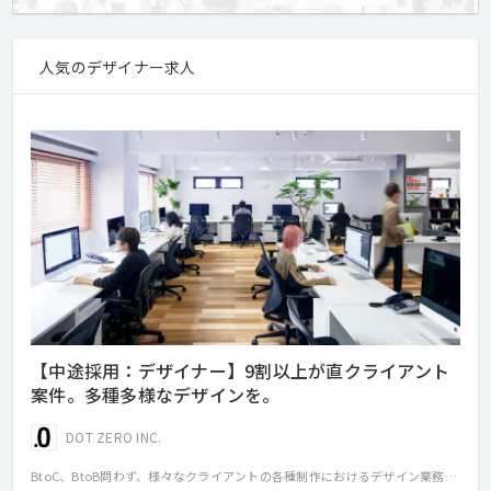
人気のデザイナー求人
【中途採用：デザイナー】9割以上が直クライアント
案件。多種多様なデザインを。
DOT ZERO INC.
BtoC、BtoB問わず、様々なクライアントの各種制作におけるデザイン業務をお任せいたします。 ブランディングから携わることやプロモーションから依頼される案件もあり、デザイン業務だけでなく、企画提案から関わることができます。 クライアントとは直取引がほとんどのため、お客様との打ち合わせにも参加していただきます。 ご自身でのデザイン業務の他に、社外のパートナー（印刷会社やコーダー、カメラマンやライターなど）への指示出しも行いつつ、進めていただきます。 取り扱う媒体は多岐にわたりますので、様々な分野に関わり経験を積むことが可能です。 クライアントは有名アパレルメーカーをはじめ、コスメや食品、エンタメ関連など、お客様とのコミュニケーションを重視し、信頼関係を築きます。 流行に敏感でトレンドを意識している方にとてもおすすめです！ 【具体的な業務内容】 ・デザイン制作 ・撮影ディレクション（立ち合いあり） ・お客様との打ち合わせ 【主な制作物】 ・WEBサイト ・ランディングページ ・パンフレット ・パッケージ ・広告 ・DM ・フライヤー ・動画 ・ブランディング