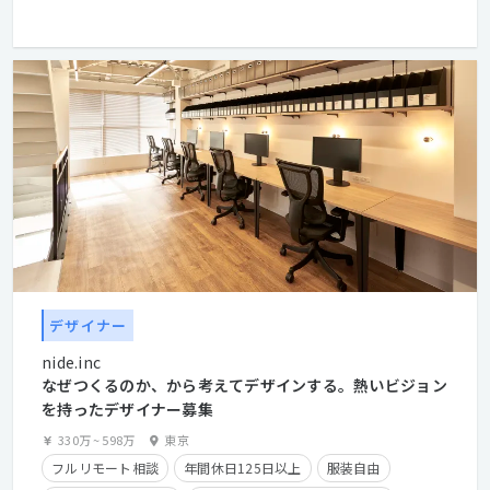
学歴不問
経験者優遇
デザイナー
nide.inc
なぜつくるのか、から考えてデザインする。熱いビジョン
を持ったデザイナー募集
330万
~
598万
東京
フルリモート相談
年間休日125日以上
服装自由