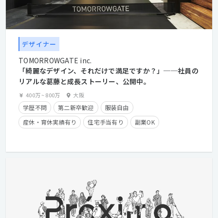
デザイナー
TOMORROWGATE inc.
「綺麗なデザイン、それだけで満足ですか？」──社員の
リアルな葛藤と成長ストーリー、公開中。
400万
~
800万
大阪
学歴不問
第二新卒歓迎
服装自由
産休・育休実績有り
住宅手当有り
副業OK
フレックスタイム制
経験者優遇
クライアントとの直接取引多数