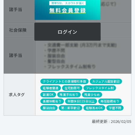
ログイン
クライアントとの直接取引多数
カジュアル面談歓迎
経験者優遇
在宅勤務可
フレックスタイム制
求人タグ
副業OK
残業手当有り
残業少なめ
長期休暇有り
年間休日125日以上
時短勤務有り
服装自由
第二新卒歓迎
経験浅めOK
学歴不問
最終更新 : 2026/02/05