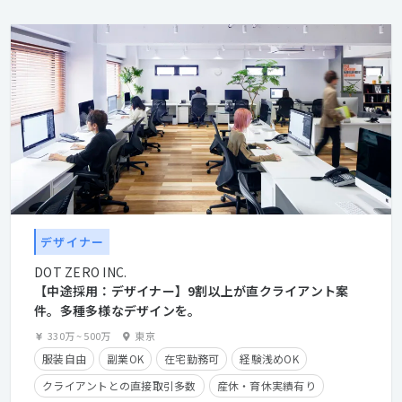
デザイナー
DOT ZERO INC.
【中途採用：デザイナー】9割以上が直クライアント案
件。多種多様なデザインを。
330万
~
500万
東京
服装自由
副業OK
在宅勤務可
経験浅めOK
クライアントとの直接取引多数
産休・育休実績有り