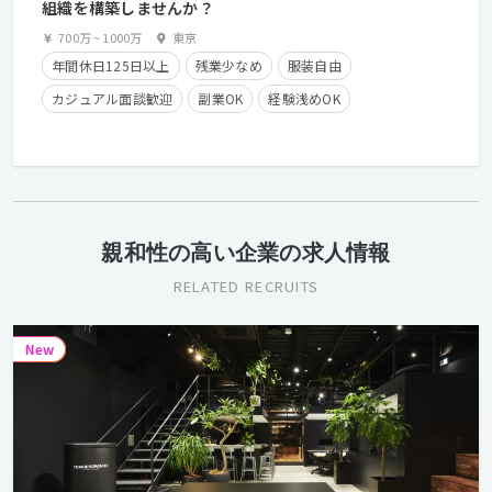
組織を構築しませんか？
700万
~
1000万
東京
年間休日125日以上
残業少なめ
服装自由
カジュアル面談歓迎
副業OK
経験浅めOK
クライアントとの直接取引多数
長期休暇有り
残業手当有り
時短勤務有り
在宅勤務可
フレックスタイム制
第二新卒歓迎
学歴不問
経験者優遇
親和性の高い企業の求人情報
RELATED RECRUITS