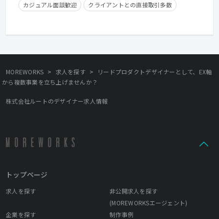
カジュアル面談歓迎
クライアントとの直接取引多数
住宅手当有り
在宅勤務可
フレックスタイム制
学歴不問
経験者優遇
>
>
MOREWORKS
求人を探す
リードプロダクトデザイナーとして、EX軸
から複数事業を立ち上げませんか？
株式会社ルートのデザイナー求人情報
トップページ
求人を探す
非公開求人を探す
(MOREWORKSエージェント)
企業を探す
制作事例