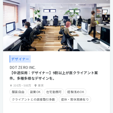
デザイナー
DOT ZERO INC.
【中途採用：デザイナー】9割以上が直クライアント案
件。多種多様なデザインを。
330万
~
500万
東京
服装自由
副業OK
在宅勤務可
経験浅めOK
クライアントとの直接取引多数
産休・育休実績有り
学歴不問
経験者優遇