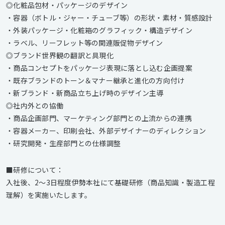
◎化粧品包材・パッケージのデザイン
・容器（ボトル・ジャー・チューブ等）の形状・素材・質感設計
・外装パッケージ・化粧箱のグラフィック・構造デザイン
・ラベル、リーフレット等の関連販促物デザイン
◎ブランド世界観の翻訳と具現化
・商品コンセプトをパッケージ表現に落とし込む企画提案
・既存ブランドのトーン＆マナー継承と進化の方向付け
・新ブランド・新商品立ち上げ時のデザイン主導
◎社内外との協働
・商品企画部門、マーケティング部門との上流からの連携
・容器メーカー、印刷会社、外部デザイナーのディレクション
・研究開発・生産部門との仕様調整
■研修について：
入社後、2～3日程度伊勢本社にて基礎研修（商品知識・製造工程
理解）を実施いたします。