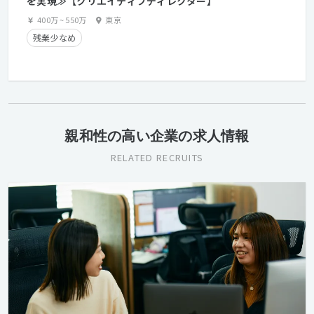
を実現≫【クリエイティブディレクター】
400万
~
550万
東京
残業少なめ
親和性の高い企業の求人情報
RELATED RECRUITS