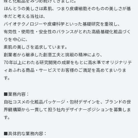
珠と化粧品をみつめ続けてきました。
ほんとうの美しさは素肌、つまり皮膚細胞そのものの美しさが基
本だと考える当社は、
バイオテクノロジーや皮膚科学といった基礎研究を重視し、
有効性・使用性・安全性のバランスがとれた高級基礎化粧品づく
りを中心に、
素肌の美しさを追求しています。
創業者から継承した創意工夫と挑戦の精神により、
70年以上にわたる研究開発の成果をもとに高水準でオリジナリテ
ィあふれる商品・サービスでお客様のご満足を高めてまいりま
す。
■業務内容：
自社コスメの化粧品パッケージ・包材デザインを、ブランドの世
界観構築から一貫して担う社内デザイナーポジションを募集しま
す。
■具体的な業務内容：