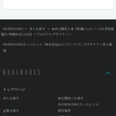
住宅手当有り
在宅勤務可
フレックスタイム制
学歴不問
経験者優遇
>
>
MOREWORKS
求人を探す
★非公開求人★【老舗ジュエリーGの安定基
盤◎/年間休日124日】＜プロダクトデザイナー＞
MOREWORKSエージェント（株式会社みらいワークス）のデザイナー求人情
報
トップページ
求人を探す
非公開求人を探す
(MOREWORKSエージェント)
企業を探す
制作事例