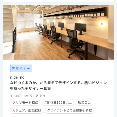
デザイナー
nide.inc
なぜつくるのか、から考えてデザインする。熱いビジョン
を持ったデザイナー募集
330万
~
598万
東京
フルリモート相談
年間休日125日以上
服装自由
カジュアル面談歓迎
クライアントとの直接取引多数