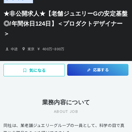
★非公開求人★【老舗ジュエリーGの安定基盤
◎/年間休日124日】＜プロダクトデザイナー
＞
中途
東京
400万
~
800万
応募する
気になる
業務内容について
ABOUT JOB
同社は、某老舗ジュエリーグループの一員として、科学の目で真