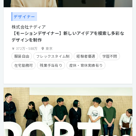
デザイナー
株式会社ナディア
【モーションデザイナー】新しいアイデアを模索し多彩な
デザインを制作
372万
~
588万
東京
服装自由
フレックスタイム制
経験者優遇
学歴不問
在宅勤務可
残業手当有り
産休・育休実績有り
クライアントとの直接取引多数