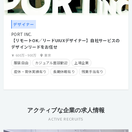
デザイナー
PORT INC.
【リモートOK／リードUIUXデザイナー】自社サービスの
デザインリードをお任せ
600万
~
900万
東京
服装自由
カジュアル面談歓迎
上場企業
産休・育休実績有り
長期休暇有り
残業手当有り
時短勤務有り
在宅勤務可
学歴不問
経験者優遇
アクティブな企業の求人情報
ACTIVE RECRUITS