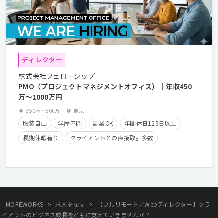
ディレクター
株式会社フェローシップ
PMO（プロジェクトマネジメントオフィス）｜年収450
万〜1000万円｜
350万
~
500万
東京
服装自由
学歴不問
副業OK
年間休日125日以上
長期休暇有り
クライアントとの直接取引多数
残業少なめ
経験者優遇
残業手当有り
在宅勤務可
>
>
MOREWORKS
求人を探す
【フルリモート／Webディレクター】クラ
イアントのビジネス成長をともに支えていきませんか？