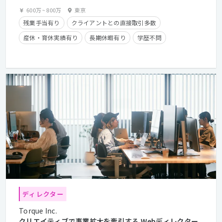
600万
~
800万
東京
残業手当有り
クライアントとの直接取引多数
産休・育休実績有り
長期休暇有り
学歴不問
経験者優遇
ディレクター
Torque Inc.
クリエイティブで事業拡大を牽引する Webディレクター