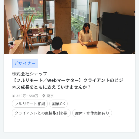
デザイナー
株式会社シナップ
【フルリモート／Webマーケター】クライアントのビジ
ネス成長をともに支えていきませんか？
350万
~
550万
東京
フルリモート相談
副業OK
クライアントとの直接取引多数
産休・育休実績有り
長期休暇有り
時短勤務有り
在宅勤務可
学歴不問
経験者優遇