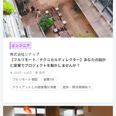
エンジニア
株式会社シナップ
【フルリモート／テクニカルディレクター】あなたの設計
と提案でプロジェクトを動かしませんか？
350万
~
600万
東京
フルリモート相談
副業OK
クライアントとの直接取引多数
産休・育休実績有り
長期休暇有り
時短勤務有り
在宅勤務可
学歴不問
経験者優遇