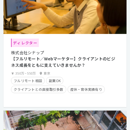
ディレクター
株式会社シナップ
【フルリモート／Webマーケター】クライアントのビジ
ネス成長をともに支えていきませんか？
350万
~
550万
東京
フルリモート相談
副業OK
クライアントとの直接取引多数
産休・育休実績有り
時短勤務有り
在宅勤務可
学歴不問
経験者優遇
長期休暇有り