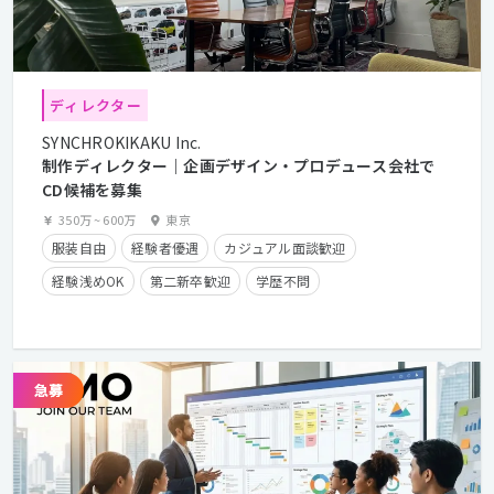
ディレクター
SYNCHROKIKAKU Inc.
制作ディレクター｜企画デザイン・プロデュース会社で
CD候補を募集
350万
~
600万
東京
服装自由
経験者優遇
カジュアル面談歓迎
経験浅めOK
第二新卒歓迎
学歴不問
年間休日125日以上
残業少なめ
フレックスタイム制
在宅勤務可
クライアントとの直接取引多数