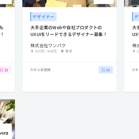
デザイナー
デ
も
大手企業のWebや自社プロダクトの
大
集！
UXUIをリードできるデザイナー募集！
U
株式会社ワンパク
株
350万
~
650万
東京
スキル未登録
スキ
23
35