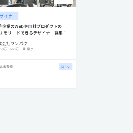
ザイナー
手企業のWebや自社プロダクトの
XUIをリードできるデザイナー募集！
式会社ワンパク
250万
~
650万
東京
ル未登録
155