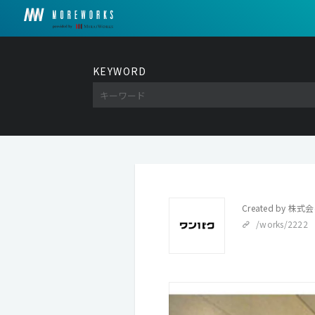
KEYWORD
Created by
株式会
/works/2222