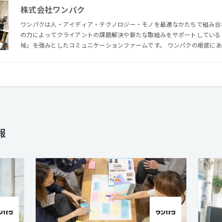
株式会社ワンパク
ワンパクは人・アイディア・テクノロジー・モノを最適なかたちで組み合
の力によってクライアントの課題解決や新たな取組みをサポートしている
域」を強みとしたコミュニケーションファームです。 ワンパクの根底にあるのは"ものづくり"ですが、ブラ
ンド企業やスタートアップのデジタル領域におけるコミュニケーション戦
ングなどを手がけ、制作・開発領域までをワンパッケージで提供しています。 ワンパクのメンバーは
かで、色々なコトに興味を抱き、自らの判断で行動し、元気良く、いつも
く仕事し、よく食べ、よく飲み、よく遊ぶ。そんなHOTな仲間を募集して
報