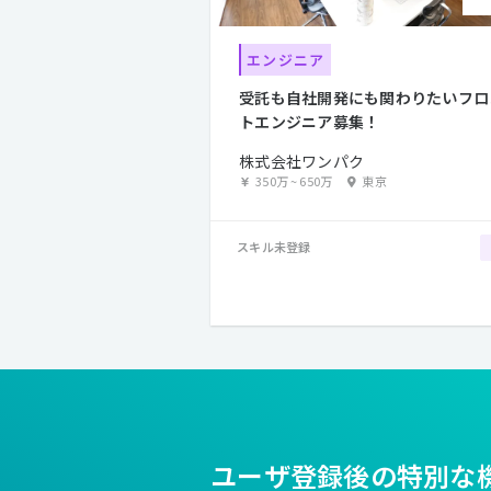
エンジニア
受託も自社開発にも関わりたいフロ
トエンジニア募集！
株式会社ワンパク
350万
~
650万
東京
スキル未登録
ユーザ登録後の特別な