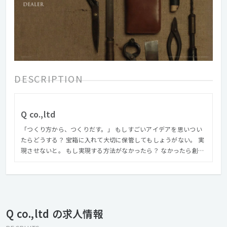
DESCRIPTION
Q co.,ltd
「つくり方から、つくりだす。」 もしすごいアイデアを思いつい
たらどうする？ 宝箱に入れて大切に保管してもしょうがない。 実
現させないと。 もし実現する方法がなかったら？ なかったら創
る。 方法論から創り出す。 だって実現しなければクリエイティブ
じゃない。 それが私たちQの考えです。 そしてQ自体がクリエイ
ティブを実現するために、 つくられたひとつの方法論、とも考え
ます。 才能を集めて自由と責任を与え、 若さをリスペクトし、 組
織の中にも頭の中にも垣根を無くす。 大胆を良しとする。挑戦を
Q co.,ltd の求人情報
良しとする。 そんなクリエイティブ実現力集団こそ、 私たちQが
目指す姿です。