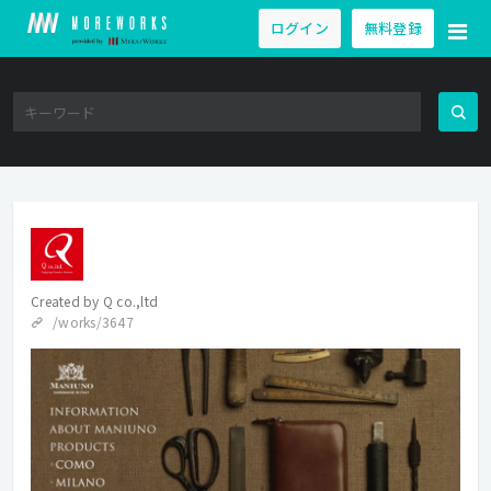
ログイン
無料登録
Created by
Q co.,ltd
/works/3647