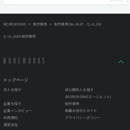
>
>
MOREWORKS
制作事例
制作事例 No.3647 - Q co.,ltd
Q co.,ltdの制作事例
トップページ
求人を探す
非公開求人を探す
(MOREWORKSエージェント)
企業を探す
制作事例
企業インタビュー
転職お役立ちガイド
利用規約
プライバシーポリシー
運営会社