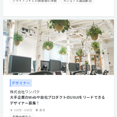
クライアントとの直接取引多数
カジュアル面談歓迎
経験者優遇
残業手当有り
住宅手当有り
デザイナー
株式会社ワンパク
大手企業のWebや自社プロダクトのUXUIをリードできる
デザイナー募集！
250万
~
650万
東京
長期休暇有り