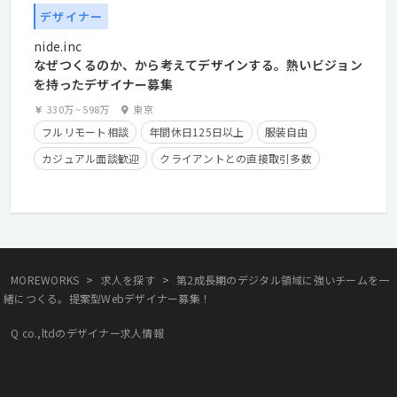
デザイナー
nide.inc
なぜつくるのか、から考えてデザインする。熱いビジョン
を持ったデザイナー募集
330万
~
598万
東京
フルリモート相談
年間休日125日以上
服装自由
カジュアル面談歓迎
クライアントとの直接取引多数
住宅手当有り
在宅勤務可
フレックスタイム制
学歴不問
経験者優遇
>
>
MOREWORKS
求人を探す
第2成長期のデジタル領域に強いチームを一
緒につくる。提案型Webデザイナー募集！
Q co.,ltdのデザイナー求人情報