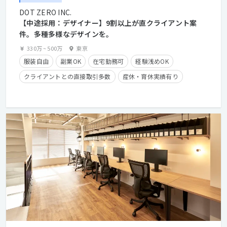
DOT ZERO INC.
【中途採用：デザイナー】9割以上が直クライアント案
件。多種多様なデザインを。
330万
~
500万
東京
服装自由
副業OK
在宅勤務可
経験浅めOK
クライアントとの直接取引多数
産休・育休実績有り
学歴不問
経験者優遇