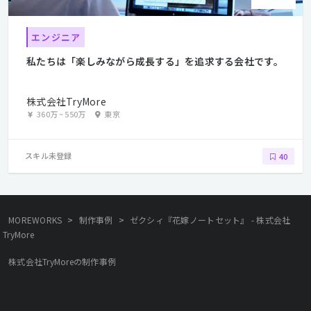
エンジニア
私たちは「楽しみながら成長する」を追求する会社です。
株式会社TryMore
360万
~
550万
東京
スキル未登録
40
>
>
MOREWORKS
制作事例
ゼクシィ『花嫁ノートセット』 - 株式会社
TryMore
株式会社TryMoreの制作事例