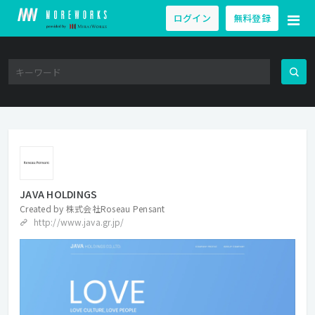
ログイン
無料登録
JAVA HOLDINGS
Created by
株式会社Roseau Pensant
http://www.java.gr.jp/