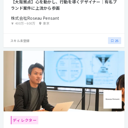
【大阪拠点】心を動かし、行動を導くデザイナー｜有名ブ
ランド案件に上流から参画
株式会社Roseau Pensant
400万
~
600万
東京
スキル未登録
25
ディレクター