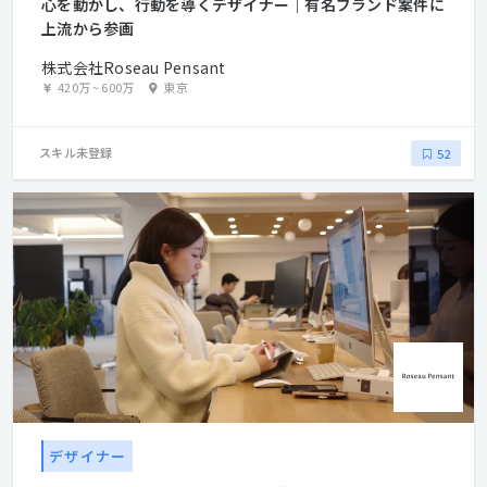
心を動かし、行動を導くデザイナー｜有名ブランド案件に
上流から参画
株式会社Roseau Pensant
420万
~
600万
東京
スキル未登録
52
デザイナー