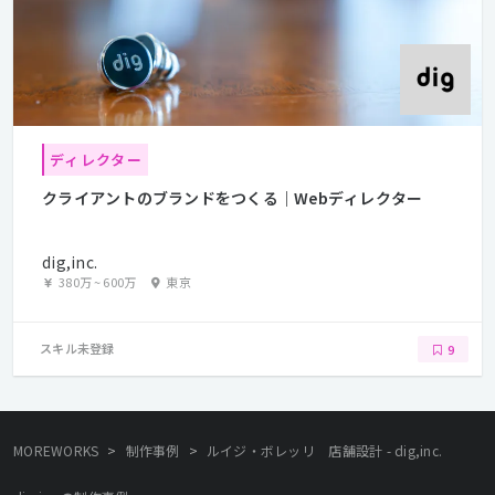
ディレクター
クライアントのブランドをつくる｜Webディレクター
dig,inc.
380万
~
600万
東京
スキル未登録
9
>
>
MOREWORKS
制作事例
ルイジ・ボレッリ 店舗設計 - dig,inc.