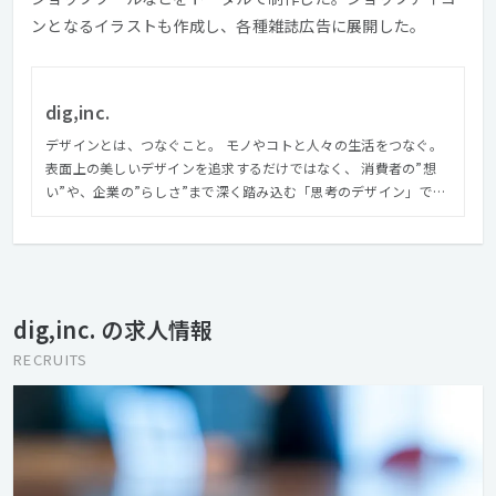
ンとなるイラストも作成し、各種雑誌広告に展開した。
dig,inc.
デザインとは、つなぐこと。 モノやコトと人々の生活をつなぐ。
表面上の美しいデザインを追求するだけではなく、 消費者の”想
い”や、企業の”らしさ”まで深く踏み込む「思考のデザイン」で、
モノやコトの本当の価値を見つけ、つないでいく。 それこそが、
クリエイティブの力。 クリエイティブで人を幸せに。 クリエイテ
ィブで社会を豊かに。 私たちは、媒体を問わないクリエイティブ
で、クライアントのブランドづくりを実現します。 コンサルティ
ングから企画・編集・デザイン・制作・運用・システム開発まで
dig,inc. の求人情報
をトータルに、 そして社内でワンストップに取り組むことで、企
業と人々をつないでいきます。 モノがあふれている現代におい
RECRUITS
て、 デザインの役割は、モノやコトの本当の価値を見つけ、 それ
を使う人たちがまだ気が付いていないインサイトを発見し、 この
２つを結びつけることだと私たちは考えます。 私たちは、それを
言葉とイメージで世の中に提示します。 消費者と企業、それぞれ
の想いを翻訳し、つないでいく。 それが、私たちのミッションで
す。 https://www.dig.co.jp/experience/