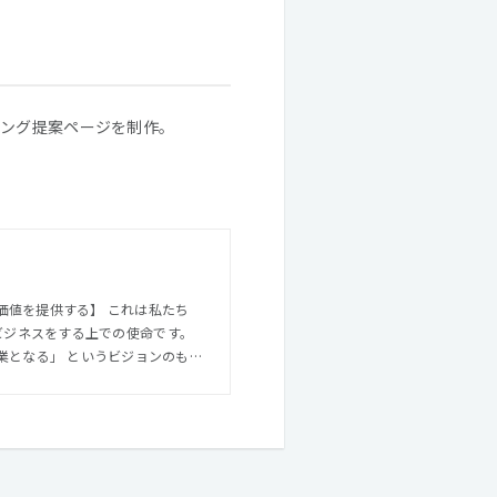
リング提案ページを制作。
価値を提供する】 これは私たち
り、ビジネスをする上での使命です。
業となる」 というビジョンのも
ティブ戦略の立案から各種オペレ