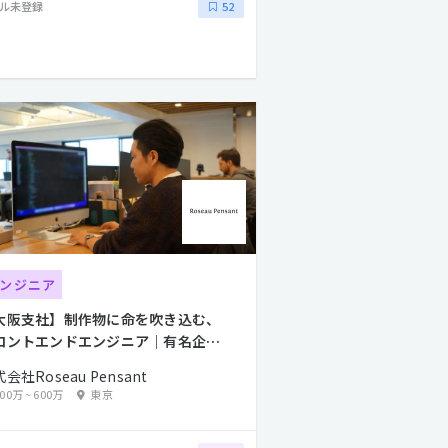
ル未登録
52
ンジニア
大阪支社】制作物に命を吹き込む、
ロントエンドエンジニア｜有名企
・ブランド案件多数
会社Roseau Pensant
400万
~
600万
東京