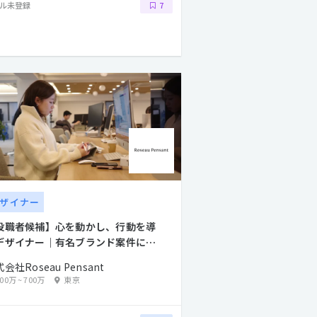
ル未登録
7
ザイナー
役職者候補】心を動かし、行動を導
デザイナー｜有名ブランド案件に上
から参画
会社Roseau Pensant
500万
~
700万
東京