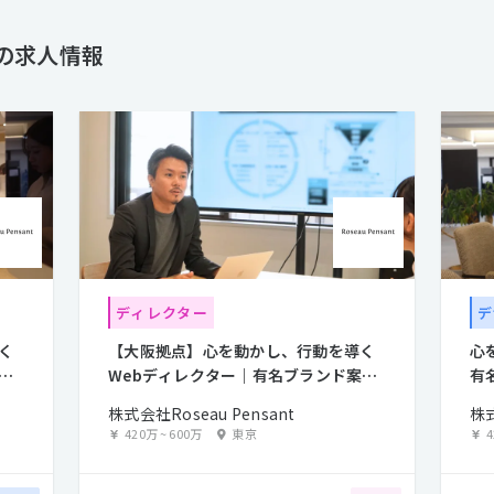
t の求人情報
ディレクター
デ
く
【大阪拠点】心を動かし、行動を導く
心
流
Webディレクター｜有名ブランド案件
有
に上流から参画
株式会社Roseau Pensant
株式
420万
~
600万
東京