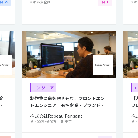
スキル未登録
スキ
25
1
エンジニア
エ
企
制作物に命を吹き込む、フロントエン
【
・
ドエンジニア｜有名企業・ブランド案
フ
件多数
業
株式会社Roseau Pensant
株式
400万
~
600万
東京