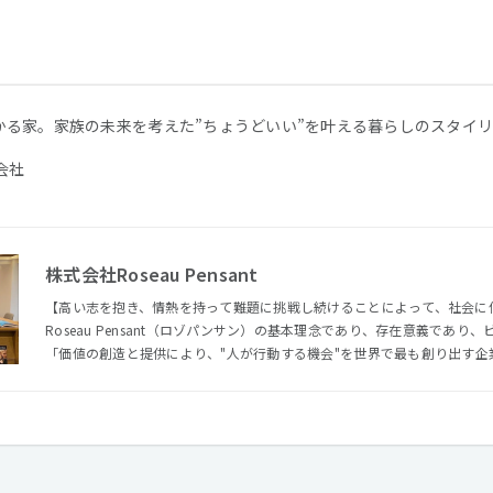
かる家。家族の未来を考えた”ちょうどいい”を叶える暮らしのスタイ
会社
株式会社Roseau Pensant
【高い志を抱き、情熱を持って難題に挑戦し続けることによって、社会に
Roseau Pensant（ロゾパンサン）の基本理念であり、存在意義であ
「価値の創造と提供により、"人が行動する機会"を世界で最も創り出す企
と、企業の成長実現のために、事業戦略・マーケティング戦略・クリエイ
ーションの実装までワンストップでソリューションを提供しています。