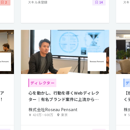
スキル未登録
スキ
2
14
ディレクター
デ
ニア
心を動かし、行動を導くWebディレク
【
！
ター｜有名ブランド案件に上流から参
く
画
流
株式会社Roseau Pensant
株式
420万
~
600万
東京