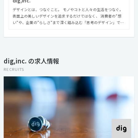
dig,inc.
デザインとは、つなぐこと。 モノやコトと人々の生活をつなぐ。
表面上の美しいデザインを追求するだけではなく、 消費者の”想
い”や、企業の”らしさ”まで深く踏み込む「思考のデザイン」で、
モノやコトの本当の価値を見つけ、つないでいく。 それこそが、
クリエイティブの力。 クリエイティブで人を幸せに。 クリエイテ
ィブで社会を豊かに。 私たちは、媒体を問わないクリエイティブ
で、クライアントのブランドづくりを実現します。 コンサルティ
ングから企画・編集・デザイン・制作・運用・システム開発まで
dig,inc. の求人情報
をトータルに、 そして社内でワンストップに取り組むことで、企
業と人々をつないでいきます。 モノがあふれている現代におい
RECRUITS
て、 デザインの役割は、モノやコトの本当の価値を見つけ、 それ
を使う人たちがまだ気が付いていないインサイトを発見し、 この
２つを結びつけることだと私たちは考えます。 私たちは、それを
言葉とイメージで世の中に提示します。 消費者と企業、それぞれ
の想いを翻訳し、つないでいく。 それが、私たちのミッションで
す。 https://www.dig.co.jp/experience/