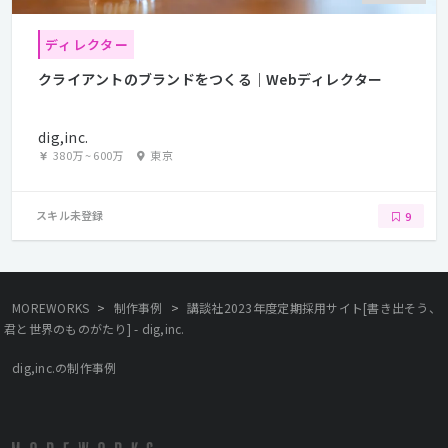
ディレクター
クライアントのブランドをつくる｜Webディレクター
dig,inc.
380万
~
600万
東京
スキル未登録
9
>
>
MOREWORKS
制作事例
講談社2023年度定期採用サイト[書き出そう、
君と世界のものがたり] - dig,inc.
dig,inc.の制作事例